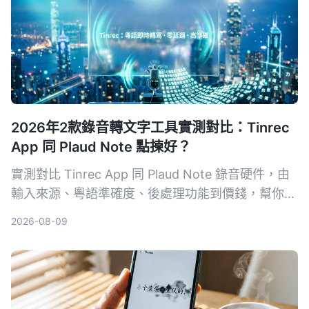
2026年2款錄音轉文字工具實測對比：Tinrec
App 同 Plaud Note 點揀好？
實測對比 Tinrec App 同 Plaud Note 錄音硬件，由
輸入來源、粵語準確度、後處理功能到價錢，幫你揀
出最適合香港用家嘅錄音轉文字工具。
2026-08-09