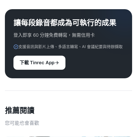
讓每段錄音都成為可執行的成果
登入即享 60 分鐘免費轉寫，無需信用卡
支援音訊與影片上傳、多語言轉寫、AI 會議紀要與待辦擷取
下載 Tinrec App
推薦閱讀
您可能也會喜歡