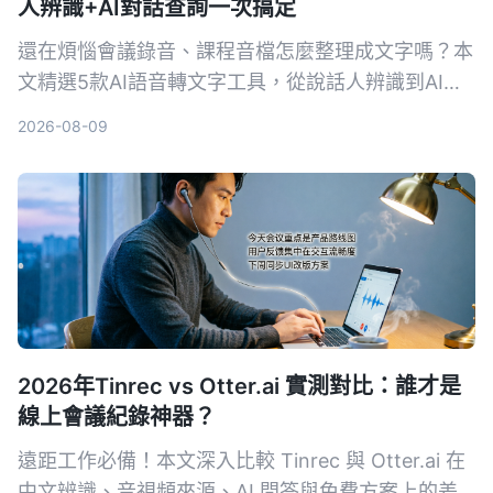
人辨識+AI對話查詢一次搞定
還在煩惱會議錄音、課程音檔怎麼整理成文字嗎？本
文精選5款AI語音轉文字工具，從說話人辨識到AI對
話查詢，幫你找到最適合的解決方案，提升資料整理
2026-08-09
效率。
2026年Tinrec vs Otter.ai 實測對比：誰才是
線上會議紀錄神器？
遠距工作必備！本文深入比較 Tinrec 與 Otter.ai 在
中文辨識、音視頻來源、AI 問答與免費方案上的差