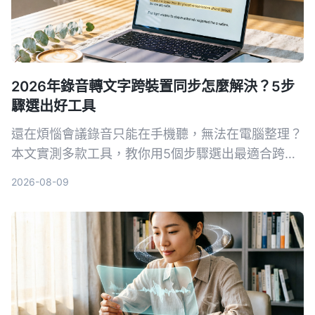
2026年錄音轉文字跨裝置同步怎麼解決？5步
驟選出好工具
還在煩惱會議錄音只能在手機聽，無法在電腦整理？
本文實測多款工具，教你用5個步驟選出最適合跨裝
置同步的錄音轉文字方案，並詳細評測Tinrec（秒聽
2026-08-09
錄音）等熱門選擇。