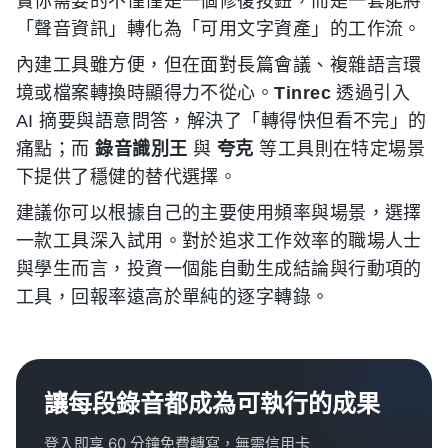
實你需要的不僅僅是一個修復按鈕，而是一套能將
「聲音資訊」轉化為「可用文字資產」的工作流。
內建工具雖方便，但在面對長篇會議、複雜語言環
境或檔案轉換時顯得力不從心。
Tinrec
透過引入
AI 摘要與語意問答，解決了「轉得快但看不完」的
痛點；而
錄音識別王
與
夸克
等工具則在特定場景
下提供了穩健的替代選擇。
建議你可以根據自己的主要使用頻率與場景，選擇
一款工具深入試用。對於追求工作效率的職場人士
與學生而言，投資一個能自動生成結論與行動項的
工具，回報率遠高於單純的逐字轉錄。
讓每段錄音都成為可執行的成果
登入即享 60 分鐘免費轉寫，無需信用卡