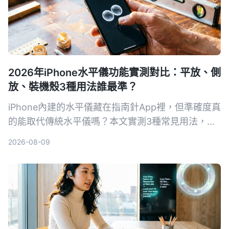
2026年iPhone水平儀功能實測對比：平放、側
放、裝機殼3種用法誰最準？
iPhone內建的水平儀藏在指南針App裡，但準確度真
的能取代傳統水平儀嗎？本文實測3種常見用法，從
相機突起、保護殼影響到iOS 17新功能，告訴你什麼
2026-08-09
情況可以安心用，什麼時候還是該拿出專業工具。