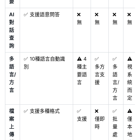
要
AI
✅ 支援語意問答
❌
❌
❌
❌
對
無
無
無
無
話
查
詢
多
✅ 10種語言自動識
⚠️ 4
✅
✅
⚠️
語
別
種主
多方
多
視
言/
要語
言支
語
系
方
言
援
言/
統
言
方
而
言
定
檔
✅ 支援多種格式
✅
❌
✅
⚠️
案
支援
僅即
批
僅
上
時
量
本
傳
處
地