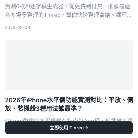
實測6款AI逐字稿生成器，從免費到付費，推薦最適
合多場景整理的Tinrec，幫你快速整理會議、課程、
訪談錄音。
2026-08-09
2026年iPhone水平儀功能實測對比：平放、側
放、裝機殼3種用法誰最準？
iPhone內建的水平儀藏在指南針App裡，但準確度真
立即使用 Tinrec
的能取代傳統水平儀嗎？本文實測3種常見用法，從