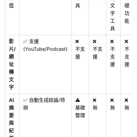
位
具
文
礎
字
功
工
能
具
影
✅ 支援
❌
❌
❌
❌
片/
(YouTube/Podcast)
不支
不支
不
不
網
援
援
支
支
址
援
援
轉
文
字
AI
✅ 自動生成結論/待
⚠️
❌
❌
❌
摘
辦
基礎
無
無
無
要
整理
與
紀