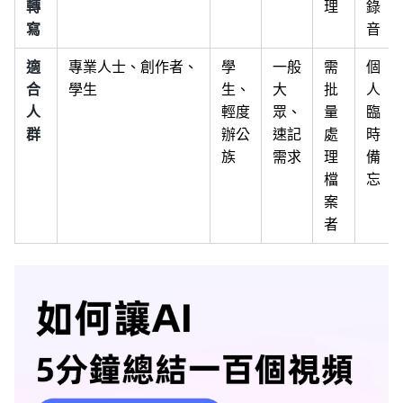
轉
理
錄
寫
音
適
專業人士、創作者、
學
一般
需
個
合
學生
生、
大
批
人
人
輕度
眾、
量
臨
群
辦公
速記
處
時
族
需求
理
備
檔
忘
案
者