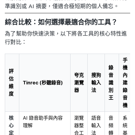
準識別或 AI 摘要，僅適合極短期的個人備忘。
綜合比較：如何選擇最適合你的工具？
為了幫助你快速決策，以下將各工具的核心特性進
行對比：
手
錄
機
評
夸克
搜狗
音
內
估
Tinrec (秒聽錄音)
瀏覽
輸入
識
建
維
器
法
別
錄
度
王
音
機
核
AI 錄音助手與內容
瀏覽
語音
音
系
心
理解
器整
輸入
頻
統
定
合工
法
轉
基