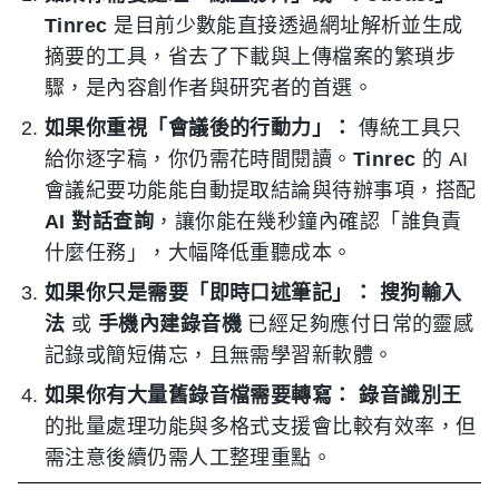
Tinrec
是目前少數能直接透過網址解析並生成
摘要的工具，省去了下載與上傳檔案的繁瑣步
驟，是內容創作者與研究者的首選。
如果你重視「會議後的行動力」：
傳統工具只
給你逐字稿，你仍需花時間閱讀。
Tinrec
的 AI
會議紀要功能能自動提取結論與待辦事項，搭配
AI 對話查詢
，讓你能在幾秒鐘內確認「誰負責
什麼任務」，大幅降低重聽成本。
如果你只是需要「即時口述筆記」：
搜狗輸入
法
或
手機內建錄音機
已經足夠應付日常的靈感
記錄或簡短備忘，且無需學習新軟體。
如果你有大量舊錄音檔需要轉寫：
錄音識別王
的批量處理功能與多格式支援會比較有效率，但
需注意後續仍需人工整理重點。