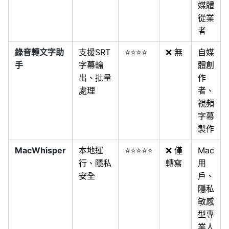
媒體
從業
者
錄音轉文字助
支援SRT
⭐⭐⭐⭐
❌ 無
自媒
手
字幕輸
體創
出、批量
作
處理
者、
視頻
字幕
製作
MacWhisper
本地運
⭐⭐⭐⭐⭐
❌ 僅
Mac
行、隱私
轉寫
用
安全
戶、
隱私
敏感
型專
業人