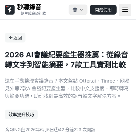
秒聽錄音
開始使用
一鍵生成會議記錄
返回
2026 AI會議紀要產生器推薦：從錄音
轉文字到智能摘要，7款工具實測比較
還在手動整理會議錄音？本文盤點 Otter.ai、Tinrec、网易
見外等7款AI會議紀要產生器，比較中文支援度、即時轉寫
與摘要功能，助你找到最高效的語音轉文字解決方案。
效率提升技巧
QING
2026年6月5日
42 分鐘
223 次閱讀