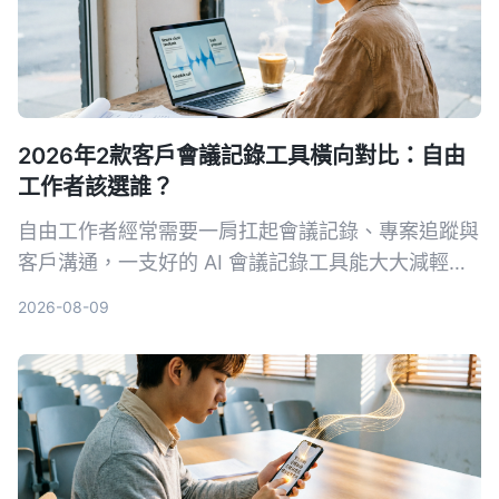
2026年2款客戶會議記錄工具橫向對比：自由
工作者該選誰？
自由工作者經常需要一肩扛起會議記錄、專案追蹤與
客戶溝通，一支好的 AI 會議記錄工具能大大減輕負
擔。本文從多來源輸入、中文支援、AI 整理能力、
2026-08-09
價格方案與跨平台體驗五大維度，深度比較 Tinrec
與 Otter.ai，幫助你找到最適合接案者的會議記錄幫
手。