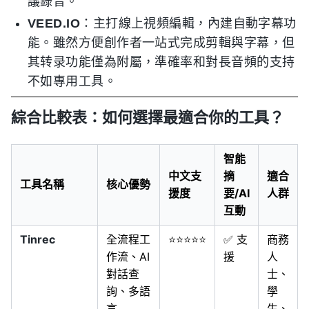
議錄音。
VEED.IO
：主打線上視頻編輯，內建自動字幕功
能。雖然方便創作者一站式完成剪輯與字幕，但
其转录功能僅為附屬，準確率和對長音頻的支持
不如專用工具。
綜合比較表：如何選擇最適合你的工具？
智能
中文支
摘
適合
工具名稱
核心優勢
援度
要/AI
人群
互動
Tinrec
全流程工
⭐⭐⭐⭐⭐
✅ 支
商務
作流、AI
援
人
對話查
士、
詢、多語
學
言
生、