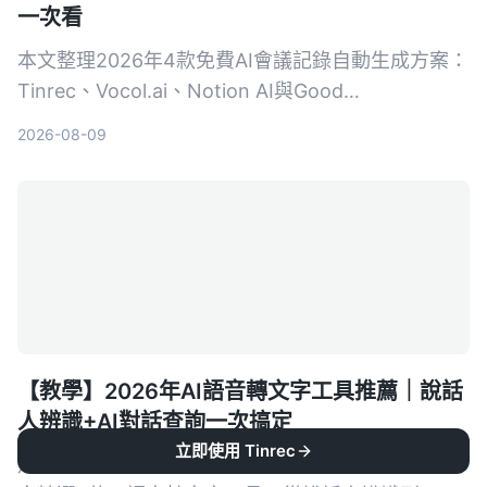
一次看
本文整理2026年4款免費AI會議記錄自動生成方案：
Tinrec、Vocol.ai、Notion AI與Good
Tape+ChatGPT，從免費額度、核心功能、適用場
2026-08-09
景詳細比較，幫你找到最省時省力的會議記錄幫手。
【教學】2026年AI語音轉文字工具推薦｜說話
人辨識+AI對話查詢一次搞定
立即使用 Tinrec
還在煩惱會議錄音、課程音檔怎麼整理成文字嗎？本