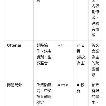
內容
創作
者、
跨語
言團
隊
Otter.ai
即時協
⭐⭐
✅ 支
英文
作、講者
援
會議
識別、生
(英文
為主
態整合
為主)
的跨
國團
隊
网易見外
免費額度
⭐⭐⭐⭐
❌ 較
預算
高、中英
弱
有限
語音轉寫
的學
穩定
生、