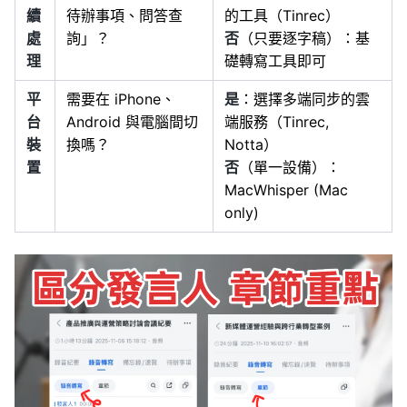
續
待辦事項、問答查
的工具（Tinrec）
處
詢」？
否
（只要逐字稿）：基
理
礎轉寫工具即可
平
需要在 iPhone、
是
：選擇多端同步的雲
台
Android 與電腦間切
端服務（Tinrec,
裝
換嗎？
Notta）
置
否
（單一設備）：
MacWhisper (Mac
only)