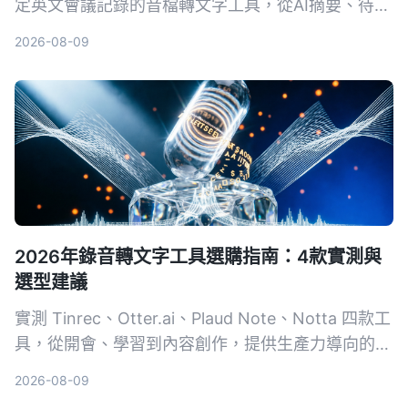
定英文會議記錄的音檔轉文字工具，從AI摘要、待辦
提取到對話查詢，告訴你為什麼不再需要自己慢慢打
2026-08-09
逐字稿。
2026年錄音轉文字工具選購指南：4款實測與
選型建議
實測 Tinrec、Otter.ai、Plaud Note、Notta 四款工
具，從開會、學習到內容創作，提供生產力導向的選
購建議，教你避開常見陷阱，把錄音變成可用的知
2026-08-09
識。