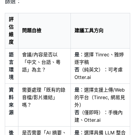
篩選：
評
估
問題自檢
建議工具方向
維
度
語
會議/內容是否以
是
：選擇 Tinrec、雅婷
言
「中文、台語、粵
逐字稿
環
語」為主？
否
（純英文）：可考慮
境
Otter.ai
資
需要處理「既有的錄
是
：選擇支援上傳/Web
料
音檔/影片連結」
的平台（Tinrec, 網易見
來
嗎？
外）
源
否
（僅即時）：手機內
建、Otter.ai
後
是否需要「AI 摘要、
是
：選擇具備 LLM 整合