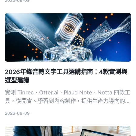
2026-08-09
逐字稿。
2026年錄音轉文字工具選購指南：4款實測與
選型建議
實測 Tinrec、Otter.ai、Plaud Note、Notta 四款工
具，從開會、學習到內容創作，提供生產力導向的選
購建議，教你避開常見陷阱，把錄音變成可用的知
2026-08-09
識。