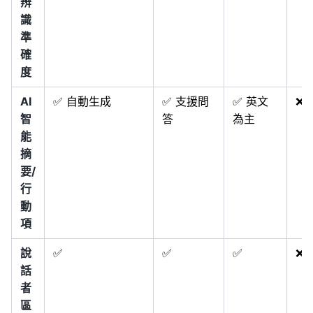
辨
識
準
確
度
AI
✅ 自動生成
✅ 支援問
✅ 英文
❌
智
答
為主
能
摘
要/
行
動
項
說
✅
✅
✅
❌
話
者
區