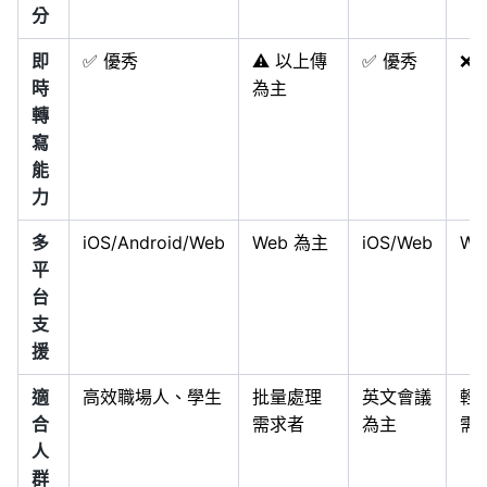
分
即
✅ 優秀
⚠️ 以上傳
✅ 優秀
❌
時
為主
轉
寫
能
力
多
iOS/Android/Web
Web 為主
iOS/Web
We
平
台
支
援
適
高效職場人、學生
批量處理
英文會議
輕
合
需求者
為主
需
人
群