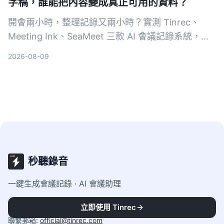
字稿，誰能把內容變成真正可用的資料？
開會兩小時，整理記錄又兩小時？實測 Tinrec、
Meeting Ink、SeaMeet 三款 AI 會議記錄系統，從
轉寫準確度、摘要品質、AI 問答到中文場景表現，
2026-08-09
幫你找到真正省時的選擇。
秒聽錄音
一鍵生成會議記錄 · AI 會議助理
客服時間
:
9:00-18:00（工作日）
立即使用 Tinrec
聯繫郵箱
:
official@tinrec.com