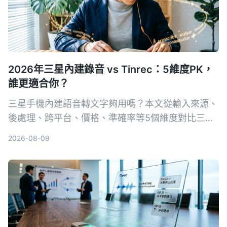
2026年三星內建錄音 vs Tinrec：5維度PK，
誰更適合你？
三星手機內建語音轉文字夠用嗎？本文從輸入來源、
後處理、跨平台、價格、準確率等5個維度對比三星
語音錄製App與Tinrec秒听录音，幫你選出最適合會
2026-08-09
議、課程整理的工具。