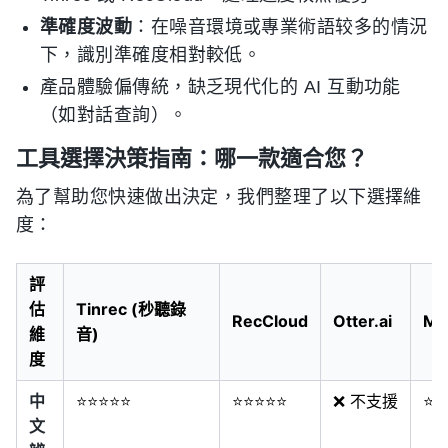
準確度波動
：在噪音環境或專業術語较多的情況
下，識別準確度相對較低。
產品體驗偏傳統，缺乏現代化的 AI 互動功能
（如對話查詢）。
工具選擇決策指南：哪一款適合您？
為了幫助您快速做出決定，我們整理了以下選擇維
度：
評
估
Tinrec (秒聽錄
RecCloud
Otter.ai
My
維
音)
度
中
⭐⭐⭐⭐⭐
⭐⭐⭐⭐⭐
❌ 不支援
⭐⭐
文