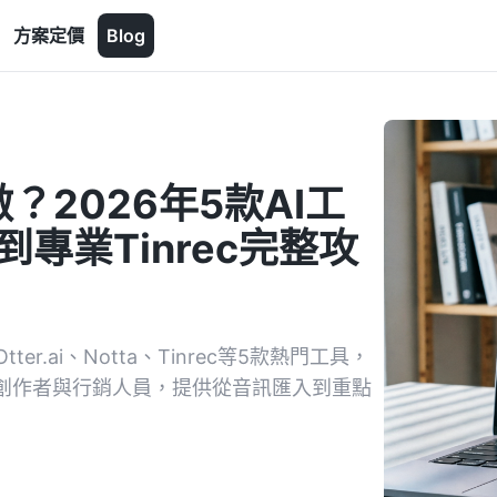
方案定價
Blog
2026年5款AI工
到專業Tinrec完整攻
.ai、Notta、Tinrec等5款熱門工具，
容創作者與行銷人員，提供從音訊匯入到重點