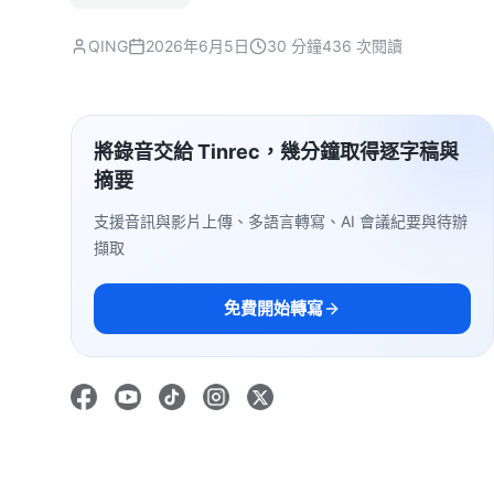
QING
2026年6月5日
30 分鐘
436 次閱讀
將錄音交給 Tinrec，幾分鐘取得逐字稿與
摘要
支援音訊與影片上傳、多語言轉寫、AI 會議紀要與待辦
擷取
免費開始轉寫