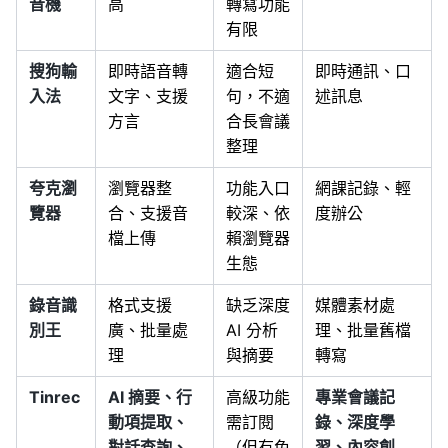
音機
高
轉寫功能
有限
搜狗輸
即時語音轉
適合短
即時通訊、口
入法
文字、支援
句，不適
述訊息
方言
合長會議
整理
夸克瀏
瀏覽器整
功能入口
網課記錄、輕
覽器
合、支援音
較深、依
度辦公
檔上傳
賴瀏覽器
生態
錄音識
格式支援
缺乏深度
媒體素材處
別王
廣、批量處
AI 分析
理、批量舊檔
理
與摘要
轉寫
Tinrec
AI 摘要、行
高級功能
專業會議記
動項提取、
需訂閱
錄、深度學
對話查詢、
（但有免
習、內容創