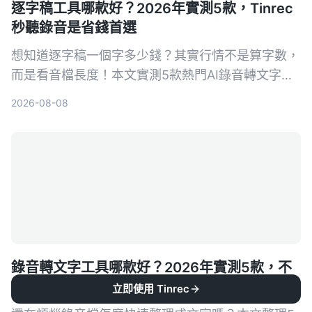
逐字稿工具哪款好？2026年實測5款，Tinrec
秒聽錄音是省錢首選
想知道逐字稿一個字多少錢？其實行情不是算字數，
而是看音檔長度！本文實測5款熱門AI錄音轉文字工
具，比較人工聽打與AI工具的費用、準確度與效率，
2026-08-08
最後推薦為何Tinrec秒聽錄音是兼顧品質與預算的最
佳選擇。
錄音轉文字工具哪款好？2026年實測5款，不
只轉文字還能產出摘要和待辦
立即使用 Tinrec