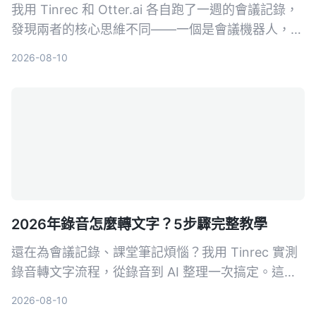
我用 Tinrec 和 Otter.ai 各自跑了一週的會議記錄，
發現兩者的核心思維不同——一個是會議機器人，一
個是音視頻整理工作台。這篇文章從中文辨識、多來
2026-08-10
源支援、後處理、AI 問答到價格適合度，用 5 個真
實體驗告訴你該選誰。
2026年錄音怎麼轉文字？5步驟完整教學
還在為會議記錄、課堂筆記煩惱？我用 Tinrec 實測
錄音轉文字流程，從錄音到 AI 整理一次搞定。這篇
教學帶你 5 步驟輕鬆上手，連免費版都能先體驗。
2026-08-10