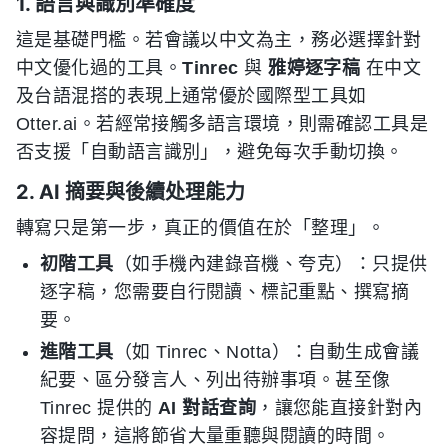
1. 語言與識別準確度
這是基礎門檻。若會議以中文為主，務必選擇針對
中文優化過的工具。
Tinrec
與
雅婷逐字稿
在中文
及台語混搭的表現上通常優於國際型工具如
Otter.ai。若經常接觸多語言環境，則需確認工具是
否支援「自動語言識別」，避免每次手動切換。
2. AI 摘要與後續处理能力
轉寫只是第一步，真正的價值在於「整理」。
初階工具
（如手機內建錄音機、夸克）：只提供
逐字稿，您需要自行閱讀、標記重點、撰寫摘
要。
進階工具
（如 Tinrec、Notta）：自動生成會議
紀要、區分發言人、列出待辦事項。甚至像
Tinrec 提供的
AI 對話查詢
，讓您能直接針對內
容提問，這將節省大量重聽與閱讀的時間。