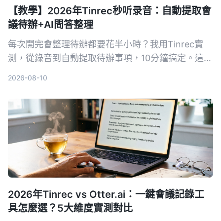
【教學】2026年Tinrec秒听录音：自動提取會
議待辦+AI問答整理
每次開完會整理待辦都要花半小時？我用Tinrec實
測，從錄音到自動提取待辦事項，10分鐘搞定。這篇
教學評測對比Otter.ai，告訴你誰更適合台灣中小團
2026-08-10
隊。
2026年Tinrec vs Otter.ai：一鍵會議記錄工
具怎麼選？5大維度實測對比