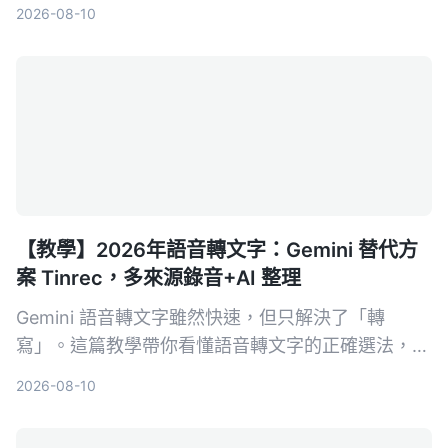
來源多樣性、會後整理、導出彈性與 AI 問答五個維
2026-08-10
度深度分析，幫助需要採購決策的主管快速判斷哪款
最適合中文會議場景。
【教學】2026年語音轉文字：Gemini 替代方
案 Tinrec，多來源錄音+AI 整理
Gemini 語音轉文字雖然快速，但只解決了「轉
寫」。這篇教學帶你看懂語音轉文字的正確選法，並
以 Tinrec 為例，示範如何把會議、課程、訪談與網
2026-08-10
路影片變成可搜尋、可問答、可整理的行動知識。