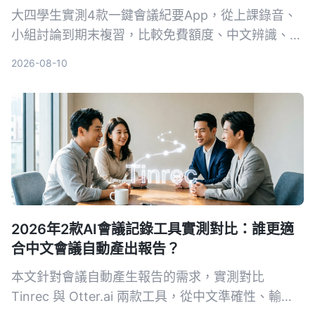
大四學生實測4款一鍵會議紀要App，從上課錄音、
小組討論到期末複習，比較免費額度、中文辨識、AI
摘要與跨平台表現。結果Tinrec成為首選，不只轉文
2026-08-10
字，還能用AI直接問重點。
2026年2款AI會議記錄工具實測對比：誰更適
合中文會議自動產出報告？
本文針對會議自動產生報告的需求，實測對比
Tinrec 與 Otter.ai 兩款工具，從中文準確性、輸入