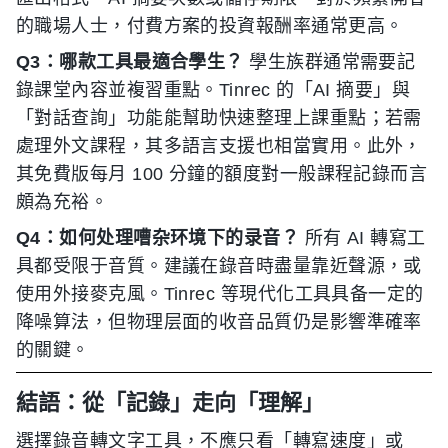
的職場人士，付費方案的投資報酬率通常更高。
Q3：哪款工具最適合學生？
學生族群通常需要記
錄課堂內容並複習重點。Tinrec 的「AI 摘要」與
「對話查詢」功能能幫助快速整理上課重點；若需
處理外文課程，其多語言支援也相當實用。此外，
其免費版每月 100 分鐘的額度對一般課程記錄而言
頗為充裕。
Q4：如何处理嘈杂环境下的录音？
所有 AI 轉寫工
具都受限于音質。建議在錄音時盡量靠近聲源，或
使用外接麥克風。Tinrec 等現代化工具具备一定的
降噪算法，但物理层面的收音品質仍是影響準確率
的關鍵。
結語：從「記錄」走向「理解」
選擇錄音轉文字工具，不應只看「轉寫速度」或