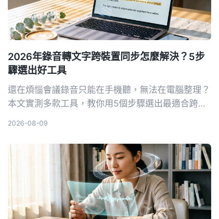
2026年錄音轉文字跨裝置同步怎麼解決？5步
驟選出好工具
還在煩惱會議錄音只能在手機聽，無法在電腦整理？
本文實測多款工具，教你用5個步驟選出最適合跨裝
置同步的錄音轉文字方案，並詳細評測Tinrec（秒聽
2026-08-09
錄音）等熱門選擇。