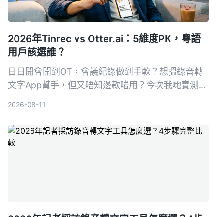
2026年Tinrec vs Otter.ai：5維度PK，粵語
用戶該選誰？
日日開會開到OT，會議紀錄做到手軟？想搵錄音轉
文字App幫手，但又唔知邊款啱用？今次我哋實測
Tinrec同Otter.ai，由準確度、AI功能、粵語支援、
2026-08-11
跨平台同免費額度5個維度拆解，幫你搵出最適合香
港打工仔嘅選擇。