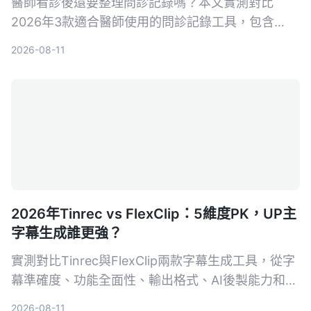
醫師看診後還要整理問診記錄嗎？本文實測對比
2026年3款適合醫師使用的問診記錄工具，包含
Tinrec、Otter.ai、Notta，從轉寫準確率、AI摘
2026-08-11
要、跨平台與隱私安全等面向分析，幫助醫師選擇最
合適的問診記錄幫手。
2026年Tinrec vs FlexClip：5維度PK，UP主
字幕生成誰更強？
實測對比Tinrec與FlexClip兩款字幕生成工具，從字
幕準確度、功能全面性、輸出格式、AI後製能力和跨
平台支援5個維度進行PK，幫助UP主找出最適合自
2026-08-11