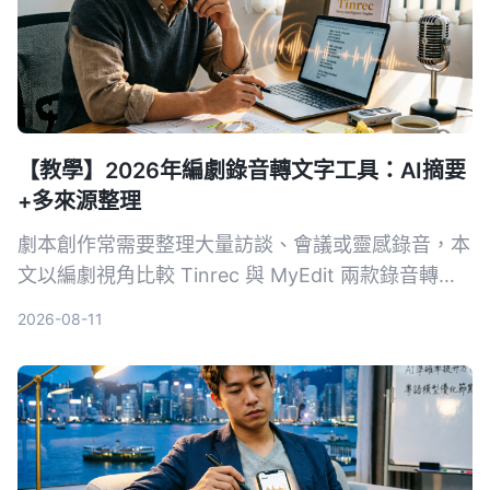
【教學】2026年編劇錄音轉文字工具：AI摘要
+多來源整理
劇本創作常需要整理大量訪談、會議或靈感錄音，本
文以編劇視角比較 Tinrec 與 MyEdit 兩款錄音轉文
字工具，從輸入來源、AI 功能、中文準確率到價
2026-08-11
格，分析哪一款更能幫你快速將音檔變成可用的劇本
素材。