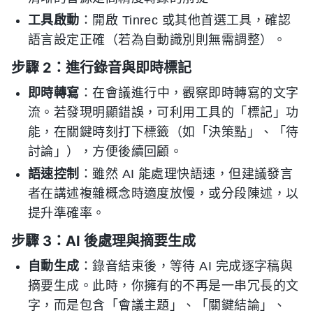
工具啟動
：開啟 Tinrec 或其他首選工具，確認
語言設定正確（若為自動識別則無需調整）。
步驟 2：進行錄音與即時標記
即時轉寫
：在會議進行中，觀察即時轉寫的文字
流。若發現明顯錯誤，可利用工具的「標記」功
能，在關鍵時刻打下標籤（如「決策點」、「待
討論」），方便後續回顧。
語速控制
：雖然 AI 能處理快語速，但建議發言
者在講述複雜概念時適度放慢，或分段陳述，以
提升準確率。
步驟 3：AI 後處理與摘要生成
自動生成
：錄音結束後，等待 AI 完成逐字稿與
摘要生成。此時，你擁有的不再是一串冗長的文
字，而是包含「會議主題」、「關鍵結論」、