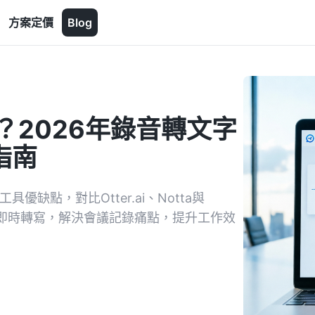
方案定價
Blog
久？2026年錄音轉文字
指南
優缺點，對比Otter.ai、Notta與
查詢與即時轉寫，解決會議記錄痛點，提升工作效