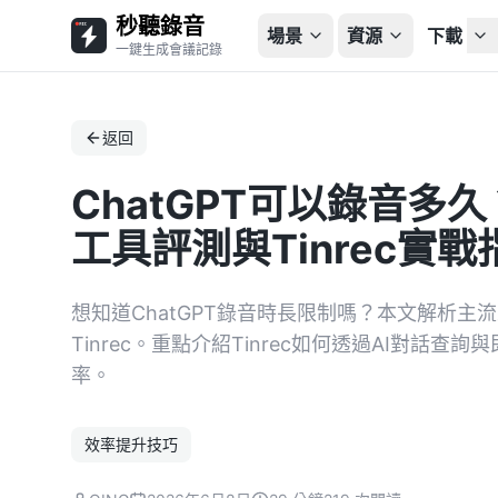
秒聽錄音
場景
資源
下載
一鍵生成會議記錄
返回
ChatGPT可以錄音多
工具評測與Tinrec實戰
想知道ChatGPT錄音時長限制嗎？本文解析主流工具
Tinrec。重點介紹Tinrec如何透過AI對話
率。
效率提升技巧