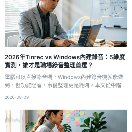
2026年Tinrec vs Windows內建錄音：5維度
實測，誰才是職場錄音整理首選？
電腦可以直接錄音嗎？Windows內建錄音機就能做
到，但功能陽春，事後整理更是耗時。本文從中階主
管的痛點出發，實測比較Tinrec與Windows內建錄
2026-08-09
音在錄音來源、轉寫整理、AI問答、輸出協作、價格
門檻五大維度的表現，幫你找到最適合會議、學習與
訪談的錄音整理方案。