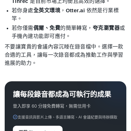
Tinrec
是目前市場上均衡且高效的選擇。
若你身處
全英文環境
，
Otter.ai
依然是行業標
竿。
若你僅需
偶爾、免費
的簡單轉寫，
夸克瀏覽器
或
手機內建功能即可應付。
不要讓寶貴的會議內容沉睡在錄音檔中。選擇一款
合適的工具，讓每一次錄音都成為推動工作與學習
進展的助力。
讓每段錄音都成為可執行的成果
登入即享 60 分鐘免費轉寫，無需信用卡
支援音訊與影片上傳、多語言轉寫、AI 會議紀要與待辦擷取