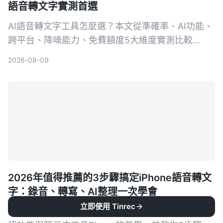
語音轉文字實測首選
AI語音轉文字工具怎麼選？本文從準確率、AI功能、
跨平台、降噪能力、免費額度5大維度實測比較
Tinrec與Otter.ai，並列出選購重點、避坑指南與場
2026-08-09
景推薦，幫你挑出最適合自己的工具。
2026年值得推薦的3步驟搞定iPhone語音轉文
字：錄音、轉寫、AI整理一次學會
立即使用 Tinrec
還在煩惱iPhone錄音怎麼轉文字？本文完整介紹內