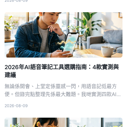
2026-08-09
此告別手打字幕的噩夢。
2026年AI語音筆記工具選購指南：4款實測與
建議
無論係開會、上堂定係靈感一閃，用語音記低最方
便。但錄完點整理先係最大難題。我哋實測四款AI語
音筆記工具，發現Tinrec（秒聽錄音）喺多來源輸入
2026-08-09
同AI問答方面最搶眼，幫你將錄音真正變成可行動嘅
知識。