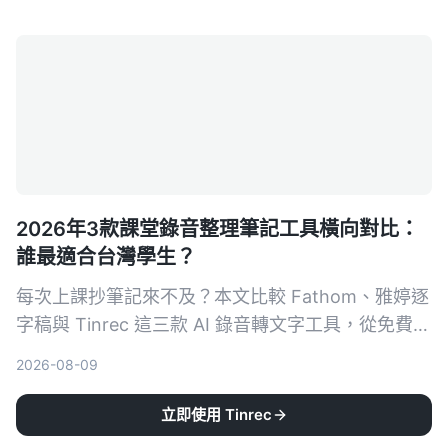
價格方案與跨平台體驗五大維度，深度比較 Tinrec
與 Otter.ai，幫助你找到最適合接案者的會議記錄幫
手。
2026年3款課堂錄音整理筆記工具橫向對比：
誰最適合台灣學生？
每次上課抄筆記來不及？本文比較 Fathom、雅婷逐
字稿與 Tinrec 這三款 AI 錄音轉文字工具，從免費額
度、中文辨識、AI 摘要功能到跨平台支援，幫你找
2026-08-09
到最適合整理課堂錄音的高效筆記助手。
立即使用 Tinrec