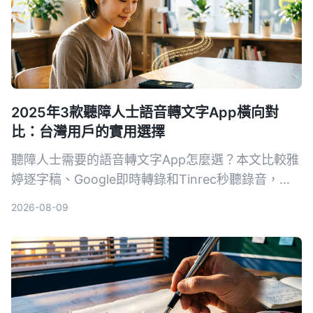
2025年3款聽障人士語音轉文字App橫向對
比：台灣用戶的實用選擇
聽障人士需要的語音轉文字App怎麼選？本文比較雅
婷逐字稿、Google即時轉錄和Tinrec秒聽錄音，從
功能、價格到實際教學，幫助你找到最適合的溝通幫
2026-08-09
手。