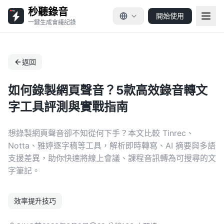
秒聽錄音
開始使用
一鍵生成會議記錄
返回
如何錄製網頁聲音？5款高效錄音轉文
字工具評測與實戰指南
想錄製網頁聲音卻不知從何下手？本文比較 Tinrec、
Notta、雅婷逐字稿等工具，解析即時轉寫、AI 摘要與多語
支援差異，助你快速將線上會議、課程音訊轉為可搜尋的文
字筆記。
效率提升技巧