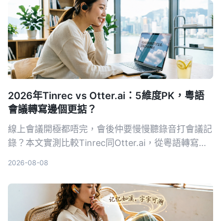
2026年Tinrec vs Otter.ai：5維度PK，粵語
會議轉寫邊個更掂？
線上會議開極都唔完，會後仲要慢慢聽錄音打會議記
錄？本文實測比較Tinrec同Otter.ai，從粵語轉寫、
AI整理、性價比等5個維度比拼，幫你揀出最啱香港
2026-08-08
用家嘅錄音轉文字工具。