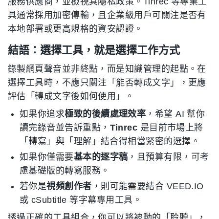
服務供應商，並檢視其隱私政策。Tinrec 等專業工
具通常採用加密傳輸，且企業級用戶可關注是否有
本地部署或更高規格的資安認證。
結語：選擇工具，就是選擇工作方式
錄製網頁聲音並非終點，而是知識管理的起點。在
選擇工具時，不應只關注「能否轉成文字」，更應
評估「轉成文字後如何使用」。
如果你追求
極致的後續處理效率
，希望 AI 幫你
讀完錄音並告訴重點，
Tinrec
是目前市場上將
「轉寫」與「理解」結合得相當緊密的選擇。
如果你僅需要
基本的逐字稿
，且預算有限，可考
慮基礎版的轉寫服務。
若你是
視頻創作者
，則可能需要結合 VEED.IO
或 cSubtitle 等字幕專用工具。
透過正確的工具組合，你可以將被動的「聆聽」，