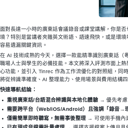
面對長達一小時的廣東話會議錄音或課堂講解，你是否
境？特別是當講者夾雜英文術語、語速飛快，或是環境
容易遺漏關鍵資訊。
在 AI 技術成熟的今天，選擇一款能精準識別廣東話
職場人士與學生的必備技能。本文將深入評測市面上熱
心功能，並引入 Tinrec 作為工作流優化的對照組，同
將從辨識準確度、AI 整理能力、使用場景與費用結構
快速導航結論：
重視廣東話/台語混合辨識與本地化體驗
→ 優先考
需要跨平台（Web/iOS/Android）且強調「錄
僅需簡單即時聽寫，無需事後整理
→ 可使用手機內
已有現成音檔需批量處理
→ 選擇支援檔案上傳且具備