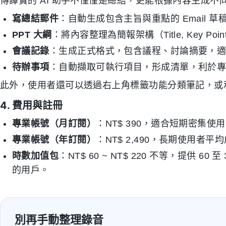
傳譯寶的 AI 助手不僅僅是總結，更能根據內容生成不
寫總結郵件
：自動生成包含主旨與重點的 Email 草稿
PPT 大綱
：將內容整理為簡報架構（Title, Key Poi
會議記錄
：生成正式格式，包含議程、討論摘要，
待辦事項
：自動擷取可執行項目，形成清單，利於
此外，使用者還可以透過右上角標籤功能分類筆記，或
4. 費用與註冊
專業帳號（月訂閱）
：NT$ 390，適合短期密集使
專業帳號（年訂閱）
：NT$ 2,490，長期使用者平
時數加值包
：NT$ 60 ~ NT$ 220 不等，提供 
的用戶。
別再手動整理錄音