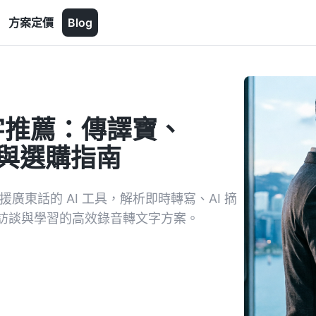
方案定價
Blog
文字推薦：傳譯寶、
實測與選購指南
援廣東話的 AI 工具，解析即時轉寫、AI 摘
訪談與學習的高效錄音轉文字方案。