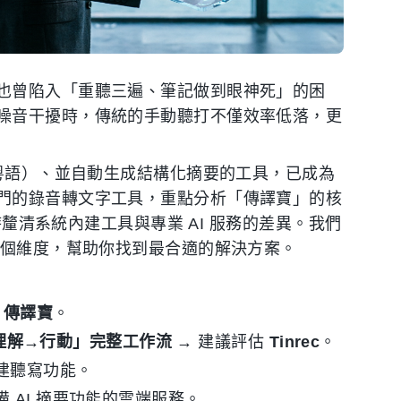
也曾陷入「重聽三遍、筆記做到眼神死」的困
噪音干擾時，傳統的手動聽打不僅效率低落，更
（粵語）、並自動生成結構化摘要的工具，已成為
門的錄音轉文字工具，重點分析「傳譯寶」的核
時釐清系統內建工具與專業 AI 服務的差異。我們
四個維度，幫助你找到最合適的解決方案。
慮
傳譯寶
。
音→理解→行動」完整工作流
→ 建議評估
Tinrec
。
建聽寫功能。
 AI 摘要功能的雲端服務。