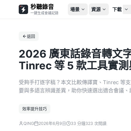
秒聽錄音
場景
資源
下載
一鍵生成會議記錄
返回
2026 廣東話錄音轉
Tinrec 等 5 款工具
受夠手打逐字稿？本文比較傳譯寶、Tinrec 等支
要與多語言辨識差異，助你快速選出適合會議、
效率提升技巧
QING
2026年6月9日
33 分鐘
323 次閱讀