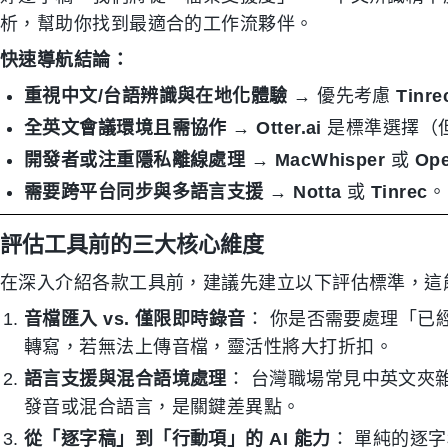
析，幫助你找到最適合的工作流夥伴。
快速導航結論：
重視中文/台語辨識與在地化體驗
→ 優先考慮
Tinre
全英文會議環境且需協作
→
Otter.ai
是標準選擇（
開發者或注重隱私離線處理
→
MacWhisper
或
Ope
需要跨平台同步與多語言支援
→
Notta
或
Tinrec
。
評估工具前的三大核心維度
在深入介紹各款工具前，建議先建立以下評估標準，這能
音檔匯入 vs. 僅限即時錄音
： 你是否需要處理「已
轉寫，若無法上傳音檔，靈活性將大打折扣。
語言支援與混合語境處理
： 台灣職場常見中英文夾
發音或混合語言，是關鍵差異點。
從「逐字稿」到「行動項」的 AI 能力
： 單純的逐字