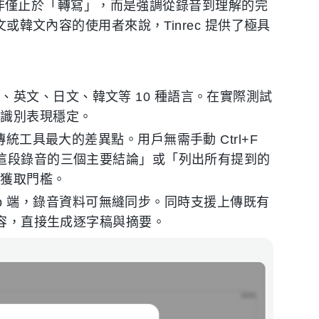
邏輯並非僅止於「轉寫」，而是強調從錄音到理解的完
文或韓文內容的使用者來說，Tinrec 提供了極具
、英文、日文、韓文等 10 種語言。在實際測試
詞識別表現穩定。
 與傳統工具最大的差異點。用戶無需手動 Ctrl+F
結這段錄音的三個主要結論」或「列出所有提到的
訊獲取門檻。
及 Web 端，錄音資料可無縫同步。同時支援上傳既有
片內容，直接生成逐字稿與摘要。