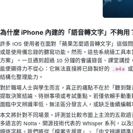
為什麼 iPhone 內建的「語音轉文字」不夠用
許多 iOS 使用者在面對「蘋果怎麼語音轉文字」這
或是使用備忘錄的聽寫功能。然而，這些系統級工具本
方案」。一旦遇到超過 10 分鐘的會議錄音、課堂講
能便顯得力不從心：它無法直接將已錄製好的
.m4a
結構化整理能力。
對於職場人士與學生而言，真正的痛點不在於「聽到聲
提取決策結論、待辦事項或考試重點。若僅依賴手動重
面臨中文辨識率低、無法區分發言人，或缺乏後續編輯
本文將針對不同場景，評測並比較市面上主流的五款語音轉文
多語言的 Notta、開源技術代表的 Whisper 系列，
婷逐字稿。我們將從「檔案支援度」、「中文辨識精準度