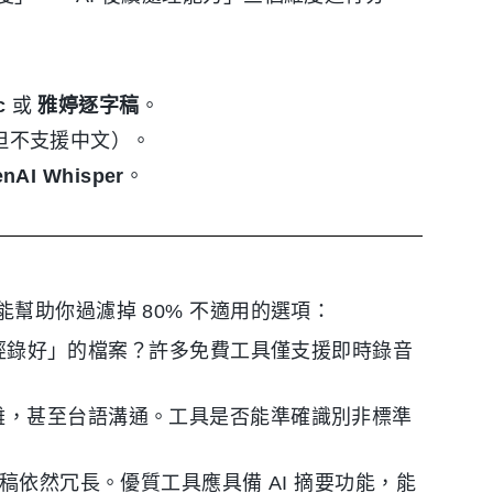
c
或
雅婷逐字稿
。
但不支援中文）。
nAI Whisper
。
幫助你過濾掉 80% 不適用的選項：
經錄好」的檔案？許多免費工具僅支援即時錄音
雜，甚至台語溝通。工具是否能準確識別非標準
稿依然冗長。優質工具應具備 AI 摘要功能，能