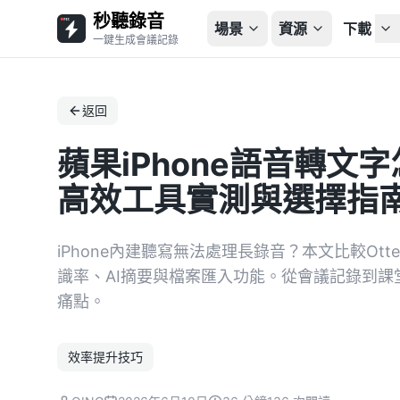
秒聽錄音
場景
資源
下載
一鍵生成會議記錄
返回
蘋果iPhone語音轉文字
高效工具實測與選擇指
iPhone內建聽寫無法處理長錄音？本文比較Otter
識率、AI摘要與檔案匯入功能。從會議記錄到
痛點。
效率提升技巧