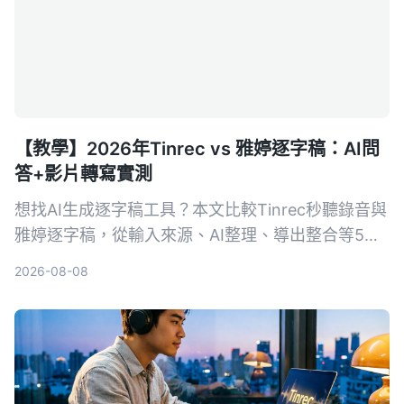
【教學】2026年Tinrec vs 雅婷逐字稿：AI問
答+影片轉寫實測
想找AI生成逐字稿工具？本文比較Tinrec秒聽錄音與
雅婷逐字稿，從輸入來源、AI整理、導出整合等5大
維度實測，幫你決定哪個更適合你的會議、課程與影
2026-08-08
片整理需求。