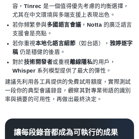
容，
Tinrec
是一個值得優先考慮的均衡選擇，
尤其在中文環境與多端支援上表現出色。
若你頻繁參與
多國語言會議
，
Notta
的廣泛語言
支援會是亮點。
若你重視
本地化語言細節
（如台語），
雅婷逐字
稿
仍是穩健的後盾。
對於
技術開發者
或重視
離線隱私
的用戶，
Whisper
系列模型提供了最大的彈性。
建議先利用各工具提供的免費試用額度，實際測試
一段你的典型會議錄音，觀察其對專業術語的識別
率與摘要的可用性，再做出最終決定。
讓每段錄音都成為可執行的成果