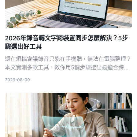
2026年錄音轉文字跨裝置同步怎麼解決？5步
驟選出好工具
還在煩惱會議錄音只能在手機聽，無法在電腦整理？
本文實測多款工具，教你用5個步驟選出最適合跨裝
置同步的錄音轉文字方案，並詳細評測Tinrec（秒聽
2026-08-09
錄音）等熱門選擇。