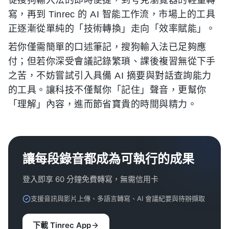
從搜狗輸入法的即時便捷，到夸克瀏覽器的輕量轉
寫，再到 Tinrec 的 AI 智能工作流，市場上的工具
正逐漸從單純的「技術轉換」走向「效率賦能」。
若你僅需簡單的口述筆記，搜狗輸入法已足夠應
付；但若你深受會議記錄繁瑣、課後複習無從下手
之苦，不妨嘗試引入具備 AI 摘要與對話查詢能力
的工具。讓科技不僅幫你「記住」聲音，更幫你
「理解」內容，進而節省寶貴的時間與精力。
讓每段錄音都成為可執行的成果
登入即享 60 分鐘免費轉寫，無需信用卡
支援音訊與影片上傳、多語言轉寫、AI 會議紀要與待辦擷取
下載 Tinrec App