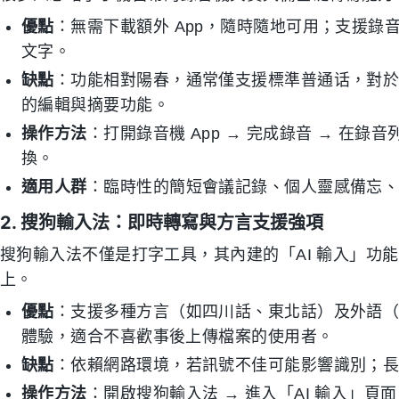
優點
：無需下載額外 App，隨時隨地可用；支援
文字。
缺點
：功能相對陽春，通常僅支援標準普通话，對
的編輯與摘要功能。
操作方法
：打開錄音機 App → 完成錄音 → 在
換。
適用人群
：臨時性的簡短會議記錄、個人靈感備忘
2. 搜狗輸入法：即時轉寫與方言支援強項
搜狗輸入法不僅是打字工具，其內建的「AI 輸入」功
上。
優點
：支援多種方言（如四川話、東北話）及外語
體驗，適合不喜歡事後上傳檔案的使用者。
缺點
：依賴網路環境，若訊號不佳可能影響識別；
操作方法
：開啟搜狗輸入法 → 進入「AI 輸入」頁