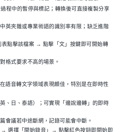
錄音過程中的暫停與標記；轉換後可直接複製分享
於中英夾雜或專業術語的識別率有限；缺乏進階
錄音列表點擊該檔案 → 點擊「文」按鍵即可開始轉
、對格式要求不高的場景。
能在語音轉文字領域表現頗佳，特別是在即時性
（英、日、泰語）；可實現「邊說邊轉」的即時
長篇會議若中途斷網，記錄可能會中斷。
面 → 選擇「開始錄音」→ 點擊紅色按鈕即開始即