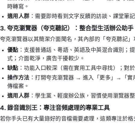
時轉寫。
適用人群
：需要即時看到文字反饋的訪談、課堂筆
3. 夸克瀏覽器（夸克聽記）：整合型生活辦公助手
夸克瀏覽器以其簡潔介面聞名，其內部的「夸克聽記」
優點
：支援普通話、粵語、英語及中英混合識別；
式；介面乾淨，廣告干擾較少。
缺點
：功能入口較深（需在實用工具中尋找）；對
操作方法
：打開夸克瀏覽器 → 進入「更多」→「實
傳檔案。
適用人群
：學生黨、輕度辦公族，習慣使用瀏覽器
4. 錄音識別王：專注音頻處理的專業工具
若你手头已有大量錄好的音檔需要處理，這類專注於格