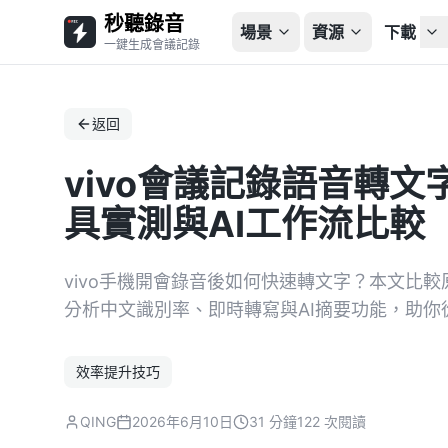
秒聽錄音
場景
資源
下載
一鍵生成會議記錄
返回
vivo會議記錄語音轉
具實測與AI工作流比較
vivo手機開會錄音後如何快速轉文字？本文比較原
分析中文識別率、即時轉寫與AI摘要功能，助
效率提升技巧
QING
2026年6月10日
31 分鐘
122 次閱讀