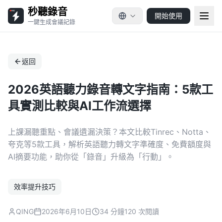
秒聽錄音
開始使用
一鍵生成會議記錄
返回
2026英語聽力錄音轉文字指南：5款工
具實測比較與AI工作流選擇
上課漏聽重點、會議遺漏決策？本文比較Tinrec、Notta、
夸克等5款工具，解析英語聽力轉文字準確度、免費額度與
AI摘要功能，助你從「錄音」升級為「行動」。
效率提升技巧
QING
2026年6月10日
34 分鐘
120 次閱讀