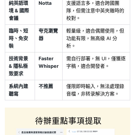
純英語環
Notta
支援語言多，適合跨國團
境 & 國際
隊，但需注意中英夾雜時的
會議
校對。
臨時、短
夸克瀏覽
輕量級，適合偶爾使用，但
時、免安
器
功能有限，無高級 AI 分
裝
析。
技術背景
Faster
需自行部署，無 UI，僅獲逐
& 隱私極
Whisper
字稿，適合開發者。
致要求
系統內建
不推薦
僅限即時輸入，無法處理錄
聽寫
音檔，非转录解決方案。