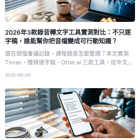
2026年3款錄音轉文字工具實測對比：不只逐
字稿，誰能幫你把音檔變成可行動知識？
還在煩惱會議記錄、課程錄音怎麼整理？本文實測
Tinrec、雅婷逐字稿、Otter.ai 三款工具，從中文辨
識、AI 摘要到價格方案，告訴你哪一款才能真正節
2026-08-09
省時間，把音檔變成可搜索、可摘要、可追問的知識
庫。