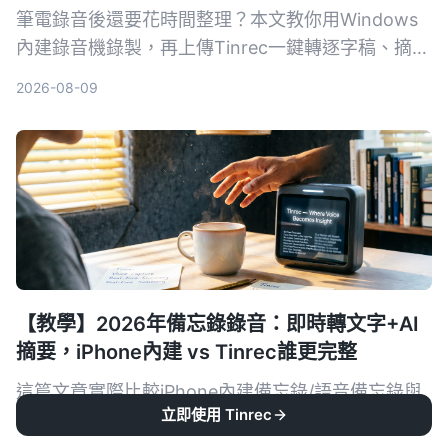
筆電錄音後還要花時間整理？本文教你用Windows
內建錄音機錄製，再上傳Tinrec一鍵轉逐字稿、摘要
與待辦，從此會議、課程記錄不再麻煩。
2026-08-09
【教學】2026年備忘錄錄音：即時轉文字+AI
摘要，iPhone內建 vs Tinrec誰更完整
這篇文章實際比較iPhone內建備忘錄/語音備忘錄與
立即使用 Tinrec
Tinrec錄音工具，從錄音來源、轉文字準確度、AI整
理、資料庫搜尋到跨平台導出，幫你找出最適合整理