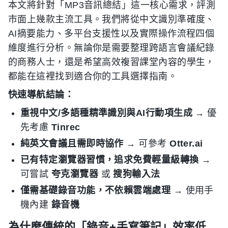
本文將針對「MP3音訊總結」這一核心需求，評測
市面上幾款主流工具。我們將從中文識別準確度、
AI摘要能力、多平台支援性以及實際操作流程四個
維度進行分析。無論你是需要整理跨語言會議紀錄
的商務人士，還是希望高效複習課堂內容的學生，
都能在這裡找到適合你的工具選擇指南。
快速導航結論：
重視中文/多語種精準識別與AI行動項生成
→ 優
先考慮
Tinrec
純英文會議且需即時協作
→ 可參考
Otter.ai
已有特定瀏覽器習慣，追求免費輕量級轉換
→
可嘗試
夸克瀏覽器
或
搜狗輸入法
僅需基礎錄音功能，不依賴雲端處理
→ 使用手
機內建
錄音機
為什麼傳統的「錄音+手寫筆記」效率低