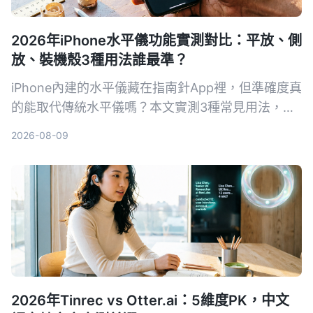
2026年iPhone水平儀功能實測對比：平放、側
放、裝機殼3種用法誰最準？
iPhone內建的水平儀藏在指南針App裡，但準確度真
的能取代傳統水平儀嗎？本文實測3種常見用法，從
相機突起、保護殼影響到iOS 17新功能，告訴你什麼
2026-08-09
情況可以安心用，什麼時候還是該拿出專業工具。
2026年Tinrec vs Otter.ai：5維度PK，中文