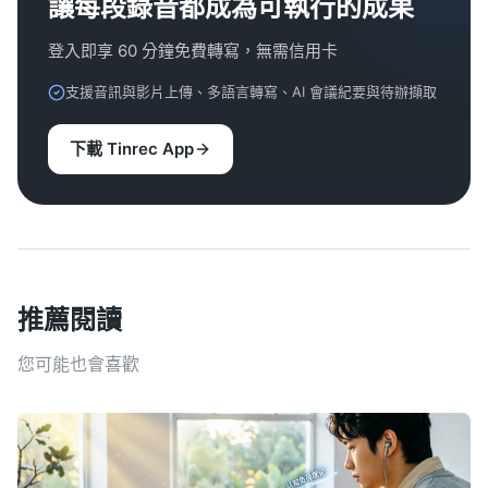
讓每段錄音都成為可執行的成果
登入即享 60 分鐘免費轉寫，無需信用卡
支援音訊與影片上傳、多語言轉寫、AI 會議紀要與待辦擷取
下載 Tinrec App
推薦閱讀
您可能也會喜歡