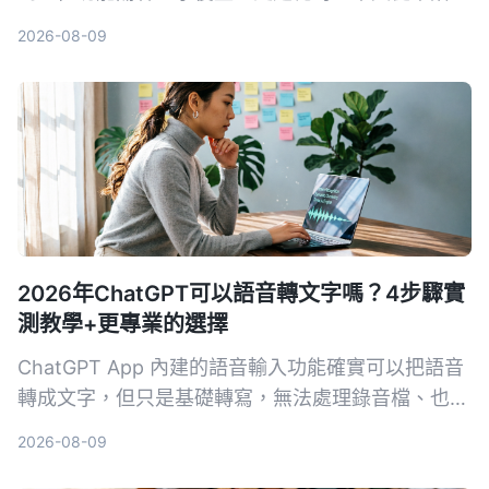
管的痛點出發，實測比較Tinrec與Windows內建錄
2026-08-09
音在錄音來源、轉寫整理、AI問答、輸出協作、價格
門檻五大維度的表現，幫你找到最適合會議、學習與
訪談的錄音整理方案。
2026年ChatGPT可以語音轉文字嗎？4步驟實
測教學+更專業的選擇
ChatGPT App 內建的語音輸入功能確實可以把語音
轉成文字，但只是基礎轉寫，無法處理錄音檔、也沒
有 AI 摘要或問答。本文除了教你用 ChatGPT 語音
2026-08-09
轉文字的 4 個步驟，還幫你比對更專業的 AI 錄音工