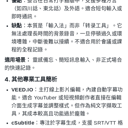
優點
：整合在日常打字體驗中，支援多種方言
（如四川話、東北話）及外語。適合短句輸入或
即時通訊。
缺點
：本質是「輸入法」而非「转录工具」。它
無法處理長時間的背景錄音，一旦停頓過久或環
境嘈雜，中斷後難以接續。不適合用於會議或課
程的全程記錄。
適用場景：
靈感備忘、簡短訊息輸入、非正式場合
的快速記錄。
4. 其他專業工具簡析
VEED.IO
：主打線上影片編輯，內建自動字幕功
能。適合 YouTuber 或短視頻創作者直接在編輯
介面生成字幕並調整樣式。但作為純文字擷取工
具，其成本較高且功能過於龐雜。
cSubtitle
：專注於字幕生成，支援 SRT/VTT 格