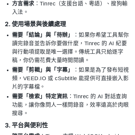
方言需求
：Tinrec（支援台語、粵語）、搜狗輸
入法。
2. 使用場景與後續處理
需要「結論」與「待辦」
：如果你希望工具幫你
讀完錄音並告訴你要做什麼，Tinrec 的 AI 紀要
與行動項提取是唯一選擇。傳統工具只給逐字
稿，你仍需花費大量時間閱讀。
需要「剪輯」與「字幕」
：如果是為了發布短視
頻，VEED.IO 或 cSubtitle 能提供可直接嵌入影
片的字幕檔。
需要「檢索」特定資訊
：Tinrec 的 AI 對話查詢
功能，讓你像問人一樣問錄音，效率遠高於肉眼
搜尋。
3. 平台與便利性