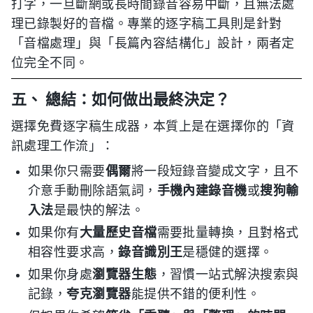
打字，一旦斷網或長時間錄音容易中斷，且無法處
理已錄製好的音檔。專業的逐字稿工具則是針對
「音檔處理」與「長篇內容結構化」設計，兩者定
位完全不同。
五、 總結：如何做出最終決定？
選擇免費逐字稿生成器，本質上是在選擇你的「資
訊處理工作流」：
如果你只需要
偶爾
將一段短錄音變成文字，且不
介意手動刪除語氣詞，
手機內建錄音機
或
搜狗輸
入法
是最快的解法。
如果你有
大量歷史音檔
需要批量轉換，且對格式
相容性要求高，
錄音識別王
是穩健的選擇。
如果你身處
瀏覽器生態
，習慣一站式解決搜索與
記錄，
夸克瀏覽器
能提供不錯的便利性。