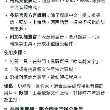
格式支援廣泛
：涵蓋 MP3、M4A、WMA 等多種
主流音頻格式。
多語言與方言識別
：除了標準中文，還支援德
語、韓語、上海話、河南話等，適合多樣化的語
音來源。
附加功能豐富
：內建轉語音、全能翻譯、PDF
轉換等工具，形成小型辦公套件。
使用步驟
：
打開工具，在熱門工具區選擇「錄音轉文字」。
上傳或拖拽音頻文件至指定區域。
選擇對應語言類型，啟動轉換程序。
優點
：功能專一且強大，適合需要處理複雜音檔的
用戶。
限制
：主要依賴文件上傳，非即時串流錄音
為主打。
2. 夸克瀏覽器：整合型生活辦公助手