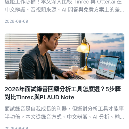
遠距工作必備！本文深入比較 Tinrec 與 Otter.ai 在
中文辨識、音視頻來源、AI 問答與免費方案上的差
異，幫助你選出最適合整理會議與課程內容的工具。
2026-08-09
2026年面試錄音回顧分析工具怎麼選？5步驟
對比Tinrec與PLAUD Note
面試錄音是自我成長的利器，但選對分析工具才能事
半功倍。本文從錄音方式、中文辨識、AI 分析、輸
出格式和長期成本 5 個維度，深入比較軟體方案
2026-08-09