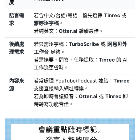
度
語言需
若含中文/台語/粵語：優先選擇
Tinrec
或
求
雅婷逐字稿
。
若純英文：
Otter.ai
體驗最佳。
後續處
若只需逐字稿：
TurboScribe
或
网易见外
理需求
工作台
足夠。
若需摘要、問答、任務提取：
Tinrec
的 AI
工作流更省時。
內容來
若常處理 YouTube/Podcast 連結：
Tinrec
源
支援直接輸入網址轉換。
若為即時會議錄音：
Otter.ai
或
Tinrec
即
時轉寫功能皆佳。