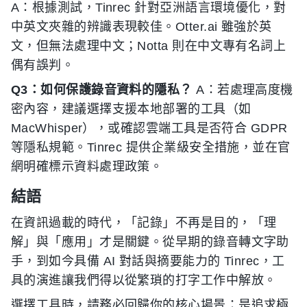
A：根據測試，Tinrec 針對亞洲語言環境優化，對
中英文夾雜的辨識表現較佳。Otter.ai 雖強於英
文，但無法處理中文；Notta 則在中文專有名詞上
偶有誤判。
Q3：如何保護錄音資料的隱私？
A：若處理高度機
密內容，建議選擇支援本地部署的工具（如
MacWhisper），或確認雲端工具是否符合 GDPR
等隱私規範。Tinrec 提供企業級安全措施，並在官
網明確標示資料處理政策。
結語
在資訊過載的時代，「記錄」不再是目的，「理
解」與「應用」才是關鍵。從早期的錄音轉文字助
手，到如今具備 AI 對話與摘要能力的 Tinrec，工
具的演進讓我們得以從繁瑣的打字工作中解放。
選擇工具時，請務必回歸你的核心場景：是追求極