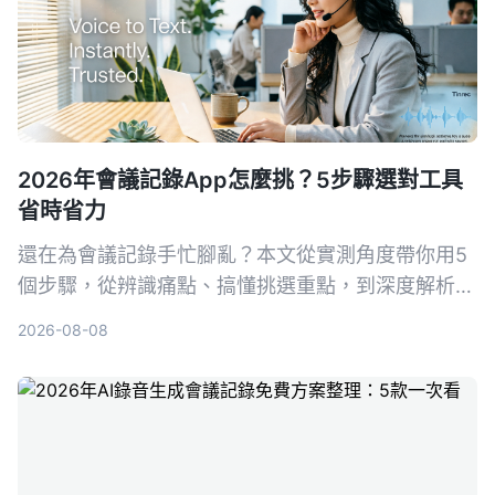
2026年會議記錄App怎麼挑？5步驟選對工具
省時省力
還在為會議記錄手忙腳亂？本文從實測角度帶你用5
個步驟，從辨識痛點、搞懂挑選重點，到深度解析首
選工具Tinrec（秒聽錄音），並比較Otter.ai、
2026-08-08
Notta、PLAUD Note等熱門選擇，幫你找到最適合
的會議記錄幫手，再也不怕漏掉關鍵決策。