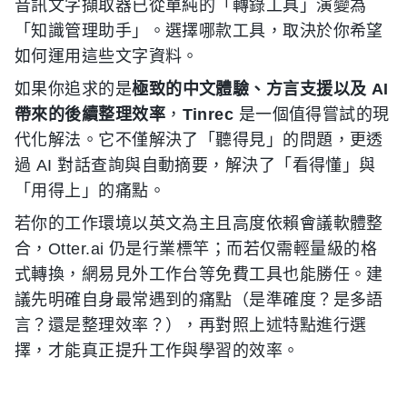
音訊文字擷取器已從單純的「轉錄工具」演變為
「知識管理助手」。選擇哪款工具，取決於你希望
如何運用這些文字資料。
如果你追求的是
極致的中文體驗、方言支援以及 AI
帶來的後續整理效率
，
Tinrec
是一個值得嘗試的現
代化解法。它不僅解決了「聽得見」的問題，更透
過 AI 對話查詢與自動摘要，解決了「看得懂」與
「用得上」的痛點。
若你的工作環境以英文為主且高度依賴會議軟體整
合，Otter.ai 仍是行業標竿；而若仅需輕量級的格
式轉換，網易見外工作台等免費工具也能勝任。建
議先明確自身最常遇到的痛點（是準確度？是多語
言？還是整理效率？），再對照上述特點進行選
擇，才能真正提升工作與學習的效率。