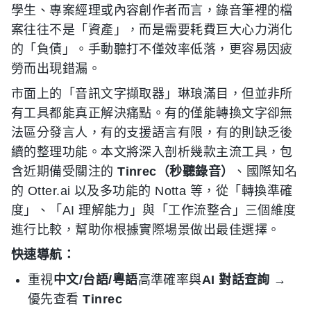
學生、專案經理或內容創作者而言，錄音筆裡的檔
案往往不是「資產」，而是需要耗費巨大心力消化
的「負債」。手動聽打不僅效率低落，更容易因疲
勞而出現錯漏。
市面上的「音訊文字擷取器」琳琅滿目，但並非所
有工具都能真正解決痛點。有的僅能轉換文字卻無
法區分發言人，有的支援語言有限，有的則缺乏後
續的整理功能。本文將深入剖析幾款主流工具，包
含近期備受關注的
Tinrec（秒聽錄音）
、國際知名
的 Otter.ai 以及多功能的 Notta 等，從「轉換準確
度」、「AI 理解能力」與「工作流整合」三個維度
進行比較，幫助你根據實際場景做出最佳選擇。
快速導航：
重視
中文/台語/粵語
高準確率與
AI 對話查詢
→
優先查看
Tinrec