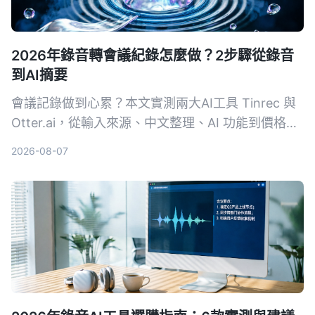
2026年錄音轉會議紀錄怎麼做？2步驟從錄音
到AI摘要
會議記錄做到心累？本文實測兩大AI工具 Tinrec 與
Otter.ai，從輸入來源、中文整理、AI 功能到價格方
案，用4個關鍵維度幫你選對工具，一鍵把錄音變成
2026-08-07
結構化會議摘要。