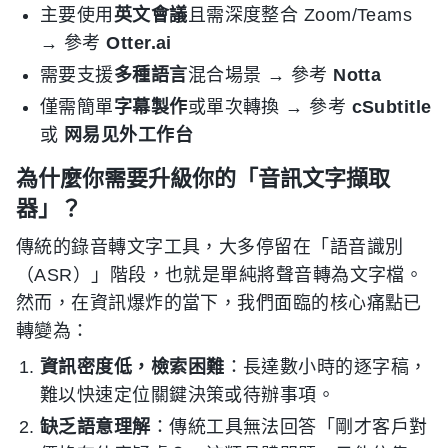
主要使用
英文會議
且需深度整合 Zoom/Teams
→ 參考
Otter.ai
需要支援
多種語言
混合場景 → 參考
Notta
僅需簡單
字幕製作
或單次轉換 → 參考
cSubtitle
或
网易见外工作台
為什麼你需要升級你的「音訊文字擷取
器」？
傳統的錄音轉文字工具，大多停留在「語音識別
（ASR）」階段，也就是單純將聲音轉為文字檔。
然而，在資訊爆炸的當下，我們面臨的核心痛點已
轉變為：
資訊密度低，檢索困難
：長達數小時的逐字稿，
難以快速定位關鍵決策或待辦事項。
缺乏語意理解
：傳統工具無法回答「剛才客戶對