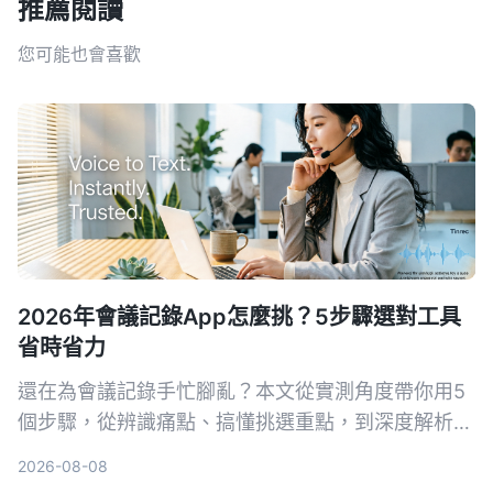
推薦閱讀
您可能也會喜歡
2026年會議記錄App怎麼挑？5步驟選對工具
省時省力
還在為會議記錄手忙腳亂？本文從實測角度帶你用5
個步驟，從辨識痛點、搞懂挑選重點，到深度解析首
選工具Tinrec（秒聽錄音），並比較Otter.ai、
2026-08-08
Notta、PLAUD Note等熱門選擇，幫你找到最適合