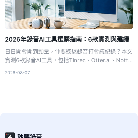
2026年錄音AI工具選購指南：6款實測與建議
日日開會開到頭暈，仲要聽返錄音打會議紀錄？本文
實測6款錄音AI工具，包括Tinrec、Otter.ai、Notta
等，幫你搵出最慳時間嘅方案，從此告別OT。
2026-08-07
秒聽錄音