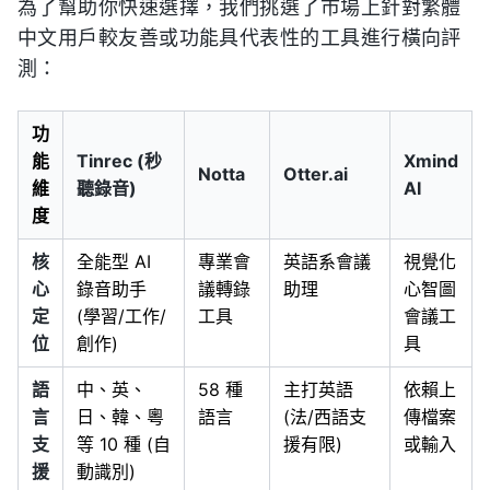
為了幫助你快速選擇，我們挑選了市場上針對繁體
中文用戶較友善或功能具代表性的工具進行橫向評
測：
功
能
Tinrec (秒
Xmind
Notta
Otter.ai
維
聽錄音)
AI
度
核
全能型 AI
專業會
英語系會議
視覺化
心
錄音助手
議轉錄
助理
心智圖
定
(學習/工作/
工具
會議工
位
創作)
具
語
中、英、
58 種
主打英語
依賴上
言
日、韓、粵
語言
(法/西語支
傳檔案
支
等 10 種 (自
援有限)
或輸入
援
動識別)