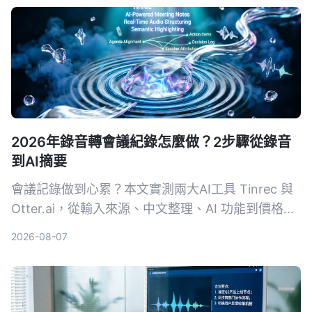
的會議記錄幫手。
2026年錄音轉會議紀錄怎麼做？2步驟從錄音
到AI摘要
會議記錄做到心累？本文實測兩大AI工具 Tinrec 與
Otter.ai，從輸入來源、中文整理、AI 功能到價格方
案，用4個關鍵維度幫你選對工具，一鍵把錄音變成
2026-08-07
結構化會議摘要。