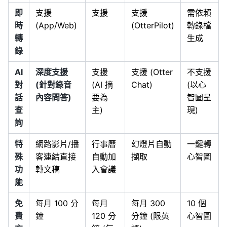
即
支援
支援
支援
需依賴
時
(App/Web)
(OtterPilot)
轉錄檔
轉
生成
錄
AI
深度支援
支援
支援 (Otter
不支援
對
(針對錄音
(AI 摘
Chat)
(以心
話
內容問答)
要為
智圖呈
查
主)
現)
詢
特
網路影片/播
行事曆
幻燈片自動
一鍵轉
殊
客連結直接
自動加
擷取
心智圖
功
轉文稿
入會議
能
免
每月 100 分
每月
每月 300
10 個
費
鐘
120 分
分鐘 (限英
心智圖