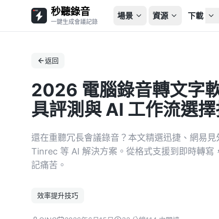
秒聽錄音
場景
資源
下載
一鍵生成會議記錄
返回
2026 電腦錄音轉文字
具評測與 AI 工作流選
還在重聽冗長會議錄音？本文精選迅捷、網易見
Tinrec 等 AI 解決方案。從格式支援到即
記痛苦。
效率提升技巧