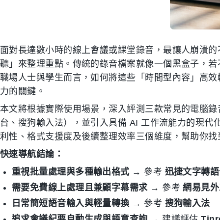
面對長達數小時的線上會議或課堂錄音，最讓人崩潰的
聽」來整理重點。傳統的錄音檔案就像一個黑盒子，若
職場人士與學生而言，如何將這些「時間型內容」高效
力的關鍵。
本文將根據實際使用場景，深入評測三款常見的電腦錄
台、搜狗輸入法），並引入具備 AI 工作流能力的現代化解
利性、格式支援度及後續整理效率三個維度，幫助你找
快速導航結論：
重視批量處理與多種輸出格式
→ 參考
迅捷文字轉語
需要免費線上處理且兼顧字幕需求
→ 參考
網易見外
日常簡短語音輸入與輕量轉換
→ 參考
搜狗輸入法
追求會議紀要自動生成與語意查詢
→ 建議評估
Tin