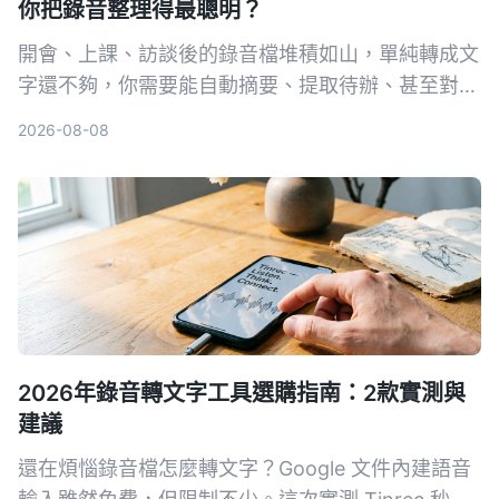
你把錄音整理得最聰明？
開會、上課、訪談後的錄音檔堆積如山，單純轉成文
字還不夠，你需要能自動摘要、提取待辦、甚至對話
查詢的 AI 工具。本文實測 Tinrec、Otter.ai、
2026-08-08
Notta、Plaud Note 四款語音轉文字服務，從中文
整理能力、AI 功能、平台支援與價格完整比較，幫
你找到真正省時的選擇。
2026年錄音轉文字工具選購指南：2款實測與
建議
還在煩惱錄音檔怎麼轉文字？Google 文件內建語音