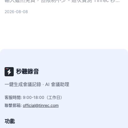
輸入雖然免費，但限制不少。這次實測 Tinrec 秒聽
錄音和 Google 文件語音輸入，從轉寫來源、AI 整
2026-08-08
理、多平台支援到價格方案完整比較，幫你找出最適
合自己的錄音轉文字方案。
秒聽錄音
一鍵生成會議記錄 · AI 會議助理
客服時間
:
9:00-18:00（工作日）
聯繫郵箱
:
official@tinrec.com
功能