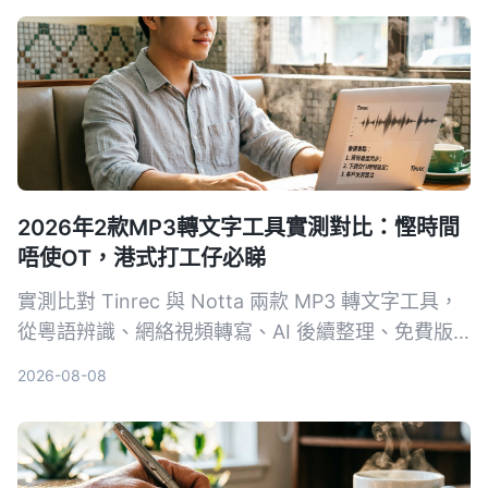
2026年2款MP3轉文字工具實測對比：慳時間
唔使OT，港式打工仔必睇
實測比對 Tinrec 與 Notta 兩款 MP3 轉文字工具，
從粵語辨識、網絡視頻轉寫、AI 後續整理、免費版
功能等多個維度分析，幫你揀出最啱香港打工仔嘅錄
2026-08-08
音轉文字方案，讓你會議紀錄快手搞掂，準時收工。