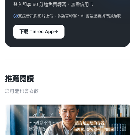
登入即享 60 分鐘免費轉寫，無需信用卡
支援音訊與影片上傳、多語言轉寫、AI 會議紀要與待辦擷取
下載 Tinrec App
推薦閱讀
您可能也會喜歡