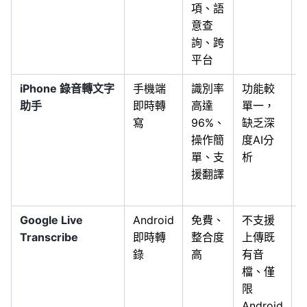
項、語
意查
詢、跨
平台
iPhone 錄音轉文字
手機端
識別率
功能較
助手
即時轉
高達
單一，
寫
96%、
缺乏深
操作簡
度AI分
單、支
析
援翻譯
i
Google Live
Android
免費、
不支援
A
Transcribe
即時轉
整合度
上傳既
錄
高
有音
檔、僅
限
Android