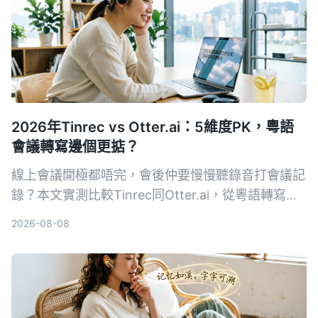
2026年Tinrec vs Otter.ai：5維度PK，粵語
會議轉寫邊個更掂？
線上會議開極都唔完，會後仲要慢慢聽錄音打會議記
錄？本文實測比較Tinrec同Otter.ai，從粵語轉寫、
AI整理、性價比等5個維度比拼，幫你揀出最啱香港
2026-08-08
用家嘅錄音轉文字工具。