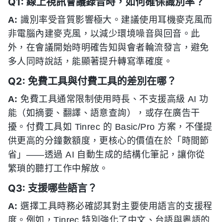
Q1: 線上視訊會議錄音時，如何確保識別率？
A:
識別率受音質影響極大。建議使用耳機麥克風而
非電腦內建麥克風，以減少環境噪音與回音。此
外，在會議開始時明確告知與會者輪流發言，避免
多人同時說話，能顯著提升轉寫準確度。
Q2: 免費工具與付費工具的差別在哪？
A:
免費工具通常限制使用時長、不支援高級 AI 功
能（如摘要、翻譯、語意查詢），或存在廣告干
擾。付費工具如 Tinrec 的 Basic/Pro 方案，不僅提
供更高的分鐘數額度，更核心的價值在於「時間節
省」——透過 AI 自動生成的結構化筆記，讓你從
繁瑣的聽打工作中解放。
Q3: 支援哪些語言？
A:
選擇工具時務必確認其對主要使用語言的支援程
度。例如，Tinrec 特別強化了中文、台語與粵語的