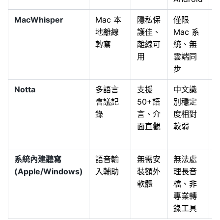
MacWhisper
Mac 本
隱私保
僅限
地離線
護佳、
Mac 系
轉寫
離線可
統、無
用
雲端同
步
Notta
多語言
支援
中文識
會議記
50+語
別穩定
錄
言、介
度相對
面直觀
較弱
系統內建聽寫
語音輸
無需安
無法處
(Apple/Windows)
入輔助
裝額外
理長音
軟體
檔、非
專業轉
錄工具