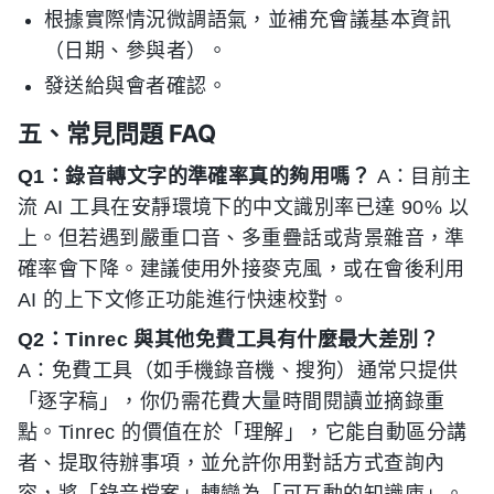
根據實際情況微調語氣，並補充會議基本資訊
（日期、參與者）。
發送給與會者確認。
五、常見問題 FAQ
Q1：錄音轉文字的準確率真的夠用嗎？
A：目前主
流 AI 工具在安靜環境下的中文識別率已達 90% 以
上。但若遇到嚴重口音、多重疊話或背景雜音，準
確率會下降。建議使用外接麥克風，或在會後利用
AI 的上下文修正功能進行快速校對。
Q2：Tinrec 與其他免費工具有什麼最大差別？
A：免費工具（如手機錄音機、搜狗）通常只提供
「逐字稿」，你仍需花費大量時間閱讀並摘錄重
點。Tinrec 的價值在於「理解」，它能自動區分講
者、提取待辦事項，並允許你用對話方式查詢內
容，將「錄音檔案」轉變為「可互動的知識庫」。