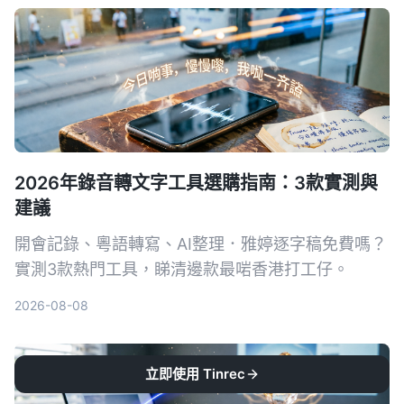
2026年錄音轉文字工具選購指南：3款實測與
建議
開會記錄、粵語轉寫、AI整理．雅婷逐字稿免費嗎？
實測3款熱門工具，睇清邊款最啱香港打工仔。
2026-08-08
立即使用 Tinrec