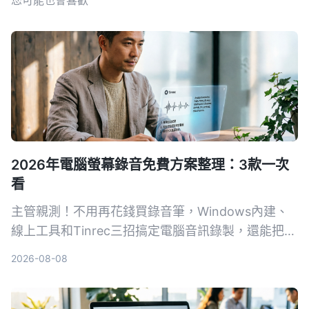
2026年電腦螢幕錄音免費方案整理：3款一次
看
主管親測！不用再花錢買錄音筆，Windows內建、
線上工具和Tinrec三招搞定電腦音訊錄製，還能把會
議記錄自動轉成文字和待辦。
2026-08-08