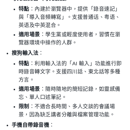
特點
：內建於瀏覽器中，提供「錄音速記」
與「導入音頻轉寫」。支援普通话、粤语、
英语及中英混合。
適用場景
：學生黨或輕度使用者，習慣在瀏
覽器環境中操作的人群。
搜狗輸入法
：
特點
：利用輸入法的「AI 輸入」功能進行即
時錄音轉文字。支援四川話、東北話等多種
方言。
適用場景
：隨時隨地的簡短記錄，如靈感備
忘、單人口述筆記。
限制
：不適合長時間、多人交談的會議場
景，因為缺乏講者分離與檔案管理功能。
手機自帶錄音機
：