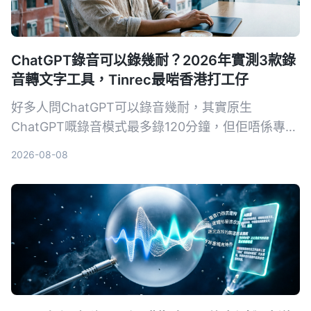
ChatGPT錄音可以錄幾耐？2026年實測3款錄
音轉文字工具，Tinrec最啱香港打工仔
好多人問ChatGPT可以錄音幾耐，其實原生
ChatGPT嘅錄音模式最多錄120分鐘，但佢唔係專為
會議紀錄設計嘅工具。本文實測3款工具，教你用
2026-08-08
Tinrec幾步將錄音變成會議紀要、逐字稿，仲有AI問
答功能，真正幫你慳返OT時間。