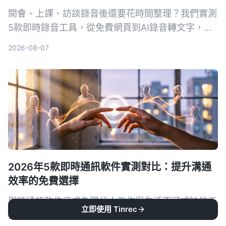
開會、上課、訪談錄音後還要花時間整理？我們實測
5款即時錄音工具，從免費網頁到AI錄音轉文字，找
出真正能幫你省時的選擇。Tinrec（秒听錄音）不只
2026-08-07
錄音，還能在錄音當下同步產生逐字稿、摘要與待辦
事項，是目前整理錄音資料的首選。
2026年5款即時通訊軟件實測對比：提升溝通
效率的免費選擇
即時通訊軟件已成為現代人工作與生活不可或缺的工
立即使用 Tinrec
具，但市面上選擇眾多，哪一款最適合你？本文實測