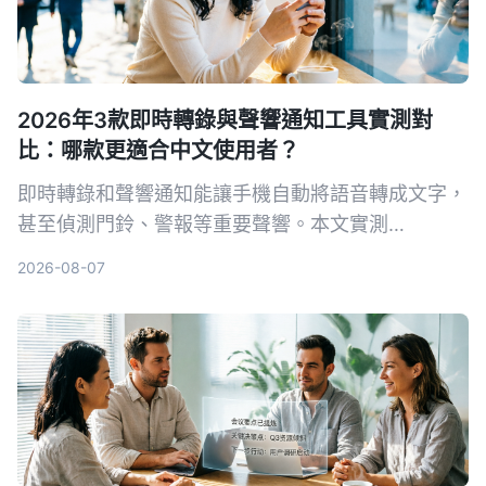
2026年3款即時轉錄與聲響通知工具實測對
比：哪款更適合中文使用者？
即時轉錄和聲響通知能讓手機自動將語音轉成文字，
甚至偵測門鈴、警報等重要聲響。本文實測
Tinrec、Google 即時轉錄和 Otter.ai 三款工具，從
2026-08-07
中文準確率、AI 整理能力到聲響通知功能完整比
較，幫你找到最適合的選擇。