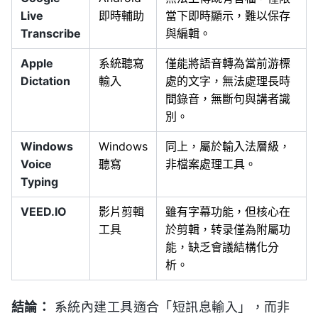
Live
即時輔助
當下即時顯示，難以保存
Transcribe
與編輯。
Apple
系統聽寫
僅能將語音轉為當前游標
Dictation
輸入
處的文字，無法處理長時
間錄音，無斷句與講者識
別。
Windows
Windows
同上，屬於輸入法層級，
Voice
聽寫
非檔案處理工具。
Typing
VEED.IO
影片剪輯
雖有字幕功能，但核心在
工具
於剪輯，转录僅為附屬功
能，缺乏會議結構化分
析。
結論：
系統內建工具適合「短訊息輸入」，而非