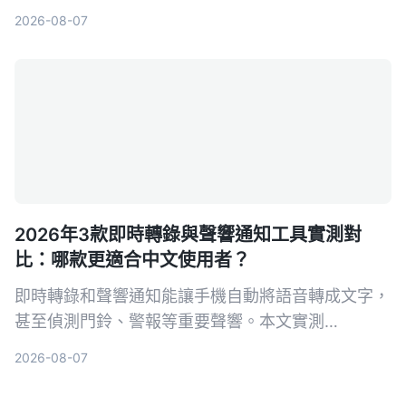
訊息、會議記錄等方面的表現，幫你找到最適合的解
2026-08-07
決方案。
2026年3款即時轉錄與聲響通知工具實測對
比：哪款更適合中文使用者？
即時轉錄和聲響通知能讓手機自動將語音轉成文字，
甚至偵測門鈴、警報等重要聲響。本文實測
Tinrec、Google 即時轉錄和 Otter.ai 三款工具，從
2026-08-07
中文準確率、AI 整理能力到聲響通知功能完整比
較，幫你找到最適合的選擇。