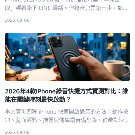
取」輕鬆錄下 LINE 通話。但錄音只是第一步，如何
快速把對話轉成文字、摘要和待辦才是關鍵。本文實
2026-08-08
測三款通話錄音整理工具，從免費額度、中文準確率
到 AI 整理能力全面比較，幫你找到最適合的方案。
2026年4款iPhone錄音快捷方式實測對比：誰
能在關鍵時刻最快啟動？
本文實測四種 iPhone 快速開啟錄音的方法：動作按
鈕、背面輕點、捷徑與傳統語音備忘錄，從啟動速
度、操作方便性與裝置相容性進行對比，幫助你找出
2026-08-08