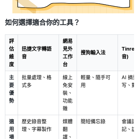
如何選擇適合你的工具？
評
網易
估
迅捷文字轉語
見外
Tinre
搜狗輸入法
維
音
工作
音)
度
台
主
批量處理、格
線上
輕量、隨手可
AI 摘
要
式多
免安
用
写、對
優
裝、
勢
功能
雜
適
歷史錄音整
媒體
簡短備忘錄
會議記
用
理、字幕製作
翻
記、訪
場
譯、