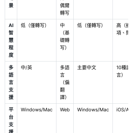
景
偶爾
轉写
AI
低（僅轉写）
中
低（僅轉写）
高（摘
智
（基
項、問
慧
礎轉
程
写）
度
多
中/英
多語
主要中文
10種
語
言
言）
言
（偏
支
翻
援
譯）
平
Windows/Mac
Web
Windows/Mac
iOS/An
台
支
援