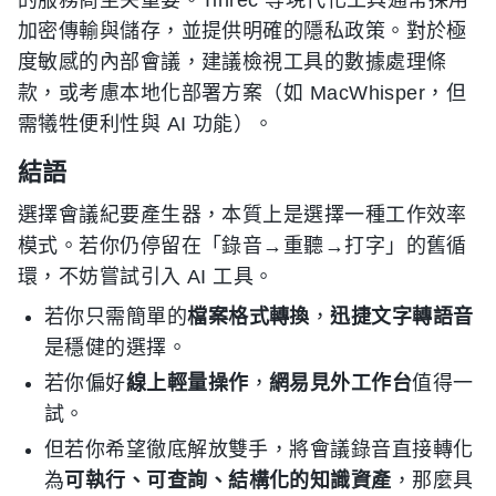
加密傳輸與儲存，並提供明確的隱私政策。對於極
度敏感的內部會議，建議檢視工具的數據處理條
款，或考慮本地化部署方案（如 MacWhisper，但
需犧牲便利性與 AI 功能）。
結語
選擇會議紀要產生器，本質上是選擇一種工作效率
模式。若你仍停留在「錄音→重聽→打字」的舊循
環，不妨嘗試引入 AI 工具。
若你只需簡單的
檔案格式轉換
，
迅捷文字轉語音
是穩健的選擇。
若你偏好
線上輕量操作
，
網易見外工作台
值得一
試。
但若你希望徹底解放雙手，將會議錄音直接轉化
為
可執行、可查詢、結構化的知識資產
，那麼具