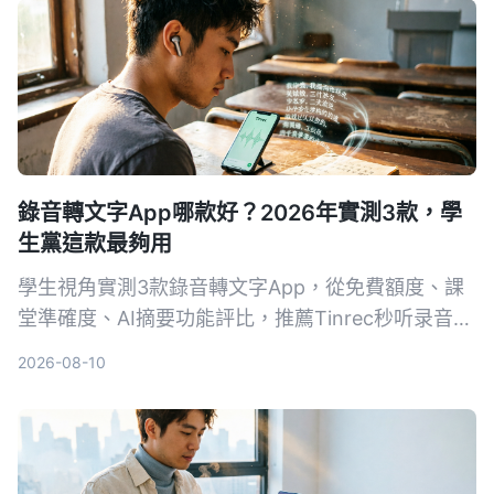
錄音轉文字App哪款好？2026年實測3款，學
生黨這款最夠用
學生視角實測3款錄音轉文字App，從免費額度、課
堂準確度、AI摘要功能評比，推薦Tinrec秒听录音，
免費版就夠用，付費也親民。
2026-08-10