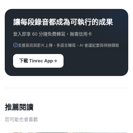
讓每段錄音都成為可執行的成果
登入即享 60 分鐘免費轉寫，無需信用卡
支援音訊與影片上傳、多語言轉寫、AI 會議紀要與待辦擷取
下載 Tinrec App
推薦閱讀
您可能也會喜歡