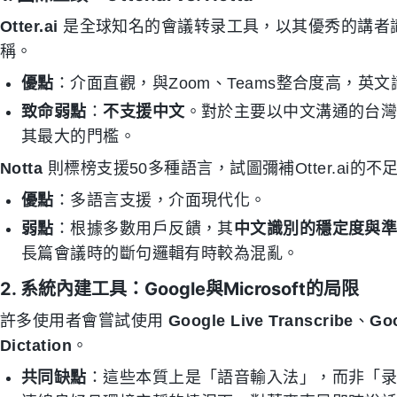
Otter.ai
是全球知名的會議转录工具，以其優秀的講者識別（Sp
稱。
優點
：介面直觀，與Zoom、Teams整合度高，英
致命弱點
：
不支援中文
。對於主要以中文溝通的台灣或
其最大的門檻。
Notta
則標榜支援50多種語言，試圖彌補Otter.ai的不
優點
：多語言支援，介面現代化。
弱點
：根據多數用戶反饋，其
中文識別的穩定度與
長篇會議時的斷句邏輯有時較為混亂。
2. 系統內建工具：Google與Microsoft的局限
許多使用者會嘗試使用
Google Live Transcribe
、
Goo
Dictation
。
共同缺點
：這些本質上是「語音輸入法」，而非「