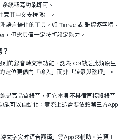
 + 系統聽寫功能即可。
，但需注意其中文支援限制。
語言優化的工具，如 Tinrec 或 雅婷逐字稿。
isper，但需具備一定技術設定能力。
嗎？
系統級別的錄音轉文字功能，認為iOS缺乏此類原生
工具的定位更偏向「輸入」而非「转录與整理」。
主要功能是高品質錄音，但它本身
不具備
直接將錄音
功能可以自動化，實際上這需要依賴第三方App
轉文字实时语音翻译」等App來輔助。這類工