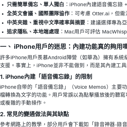
只需簡單備忘、單人獨白
：iPhone內建語音備忘錄
全英文會議、國際團隊協作
：可考慮 Otter.ai
中英夾雜、重視中文準確率與摘要
：建議選擇專為亞洲
追求隱私、本地端處理
：Mac用戶可評估 MacWh
一、 iPhone用戶的迷思：內建功能真的夠用
許多iPhone用戶羨慕Android陣營（如華為）擁有
支援。事實上，iPhone並非不能做到，而是其內建
1. iPhone內建「語音備忘錄」的限制
iPhone自带的「語音備忘錄」（Voice Memos）
檔轉換為文字的功能。用戶常誤以為點擊播放後的聽寫
或複雜的手動操作。
2. 常見的變通做法與其缺點
參考網路上的教學，部分用戶會下載如「錄音神器-錄音