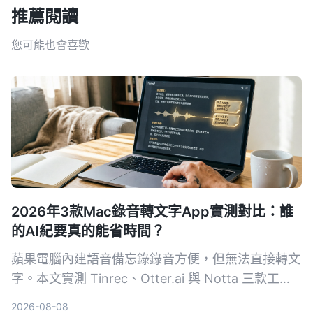
推薦閱讀
您可能也會喜歡
2026年3款Mac錄音轉文字App實測對比：誰
的AI紀要真的能省時間？
蘋果電腦內建語音備忘錄錄音方便，但無法直接轉文
字。本文實測 Tinrec、Otter.ai 與 Notta 三款工
具，從準確率、AI 摘要、跨平台到免費方案，告訴
2026-08-08