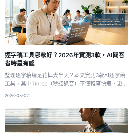
逐字稿工具哪款好？2026年實測3款，AI問答
省時最有感
整理逐字稿總是花掉大半天？本文實測3款AI逐字稿
工具，其中Tinrec（秒聽錄音）不僅轉寫快速，更能
用AI問答直接找出重點，大幅節省時間。適合會議、
2026-08-07
訪談、學習與網路影片整理，免費方案即可體驗。