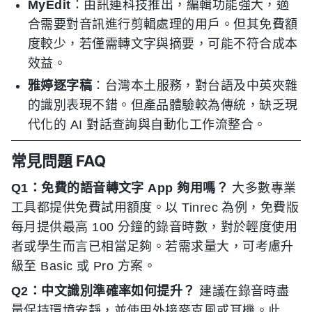
MyEdit
：由訊連科技推出，編輯功能強大，適
合需要對音訊進行剪輯處理的用戶。但其免費額
度較少，若僅需轉文字與摘要，可能不符合成本
效益。
雅婷逐字稿
：台灣本土服務，對台語及中英夾雜
的識別表現不錯。但產品體驗較為傳統，缺乏現
代化的 AI 對話查詢與自動化工作流整合。
常見問題 FAQ
Q1：免費的語音轉文字 App 夠用嗎？
大多數專業
工具都提供免費試用額度。以 Tinrec 為例，免費版
每月提供最高 100 分鐘的錄音時數，對於輕度使用
者或學生而言已相當足夠。若需求量大，可考慮升
級至 Basic 或 Pro 方案。
Q2：中文識別準確率如何提升？
建議在錄音時盡
量保持環境安靜，並使用外接麥克風或耳機。此