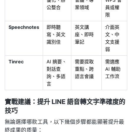
優化、辦
會議、專
WPS 會
公整合
業領域
員或權
限
Speechnotes
即時聽
英文講
介面英
寫、英文
座、即時
文、中
識別佳
筆記
文支援
弱
Tinrec
AI 摘要、
需要提取
需適應
對話查
重點、跨
AI 輔助
詢、多語
語言會議
工作流
言
實戰建議：提升 LINE 語音轉文字準確度的
技巧
無論選擇哪款工具，以下幾個步驟都能顯著提升最
終成果的质量：