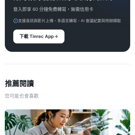
登入即享 60 分鐘免費轉寫，無需信用卡
支援音訊與影片上傳、多語言轉寫、AI 會議紀要與待辦擷取
下載 Tinrec App
推薦閱讀
您可能也會喜歡