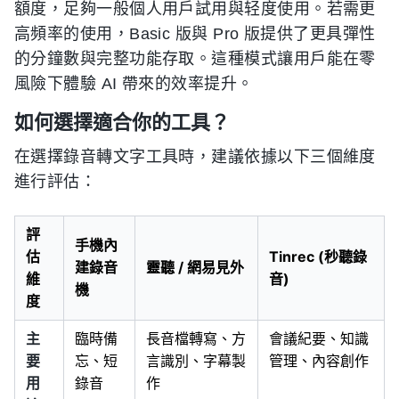
額度，足夠一般個人用戶試用與轻度使用。若需更
高頻率的使用，Basic 版與 Pro 版提供了更具彈性
的分鐘數與完整功能存取。這種模式讓用戶能在零
風險下體驗 AI 帶來的效率提升。
如何選擇適合你的工具？
在選擇錄音轉文字工具時，建議依據以下三個維度
進行評估：
評
手機內
估
Tinrec (秒聽錄
建錄音
靈聽 / 網易見外
維
音)
機
度
主
臨時備
長音檔轉寫、方
會議紀要、知識
要
忘、短
言識別、字幕製
管理、內容創作
用
錄音
作