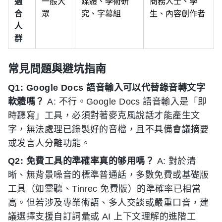
適
一般大
媒體、學術研
商務人士、學
合
眾
究、字幕組
生、內容創作者
人
群
常見問題與避坑指南
Q1: Google Docs 語音輸入可以代替錄音轉文字
軟體嗎？
A: 不行。Google Docs 語音輸入是「即
時聽寫」工具，必須對著麥克風說話才能產生文
字，無法處理已錄製好的音檔，且不具備會議摘要
或发言人分離功能。
Q2: 免費工具的準確率真的够用嗎？
A: 對於清
晰、無背景噪音的標準普通話，多數免費或基礎版
工具（如靈聽、Tinrec 免費版）的準確率已相當
高。但若涉及專業術語、多人交談或嚴重口音，建
議選擇支援自訂詞彙或 AI 上下文理解的進階工