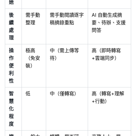
途
後
需手動
需手動閱讀逐字
AI 自動生成摘
續
整理
稿摘錄重點
要、待辦、支援
處
問答
理
操
極高
中（需上傳等
高（即時轉寫
作
（免安
待）
+雲端同步）
便
裝）
利
性
智
低
中（僅轉寫）
高（轉寫+理解
慧
+行動）
化
程
度