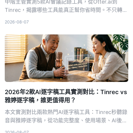
中階主管實測5款AI會議記錄工具，從Otter.ai到
Tinrec，揭露哪些工具能真正幫你省時間。不只轉文
字，AI摘要、待辦提取、事後追問功能才是關鍵。本
2026-08-07
文分享實用心得與選購指南，幫你找到最適合的會議
記錄幫手。
2026年2款AI逐字稿工具實測對比：Tinrec vs
雅婷逐字稿，誰更值得用？
本文實測對比兩款熱門AI逐字稿工具：Tinrec秒聽錄
音與雅婷逐字稿，從功能完整度、使用場景、AI後處
理、跨平台支援與免費方案五個維度深入比較，幫助
2026-08-07