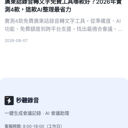
廣東話錄音轉文字免費工具哪款好？2026年實
測4款，這款AI整理最省力
實測4款免費廣東話錄音轉文字工具，從準確度、AI
功能、免費額度到跨平台支援，找出最適合會議、訪
談和學習的選擇。Tinrec（秒聽錄音）雖然不是轉寫
2026-08-07
最強，但結合AI摘要、待辦與問答，讓錄音不只是文
字，而是可行動的知識。
秒聽錄音
一鍵生成會議記錄 · AI 會議助理
客服時間
:
9:00-18:00（工作日）