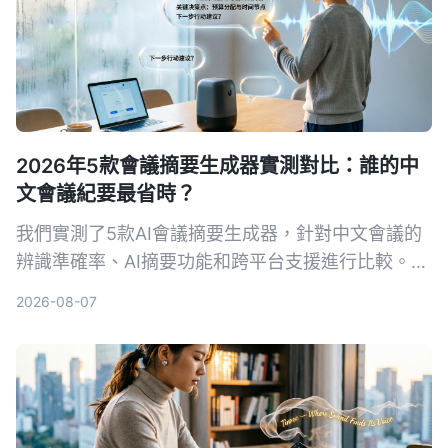
2026年5款會議摘要生成器實測對比：誰的中
文會議紀要最省時？
我們實測了5款AI會議摘要生成器，針對中文會議的
辨識準確率、AI摘要功能和跨平台支援進行比較。
Tinrec（秒聽錄音）以粵語8.3%字錯率與獨家AI對
2026-08-07
話查詢脫穎而出，適合需要高效整理會議記錄的你。