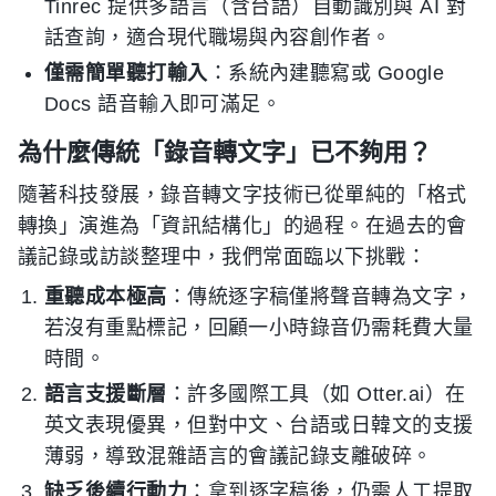
Tinrec 提供多語言（含台語）自動識別與 AI 對
話查詢，適合現代職場與內容創作者。
僅需簡單聽打輸入
：系統內建聽寫或 Google
Docs 語音輸入即可滿足。
為什麼傳統「錄音轉文字」已不夠用？
隨著科技發展，錄音轉文字技術已從單純的「格式
轉換」演進為「資訊結構化」的過程。在過去的會
議記錄或訪談整理中，我們常面臨以下挑戰：
重聽成本極高
：傳統逐字稿僅將聲音轉為文字，
若沒有重點標記，回顧一小時錄音仍需耗費大量
時間。
語言支援斷層
：許多國際工具（如 Otter.ai）在
英文表現優異，但對中文、台語或日韓文的支援
薄弱，導致混雜語言的會議記錄支離破碎。
缺乏後續行動力
：拿到逐字稿後，仍需人工提取