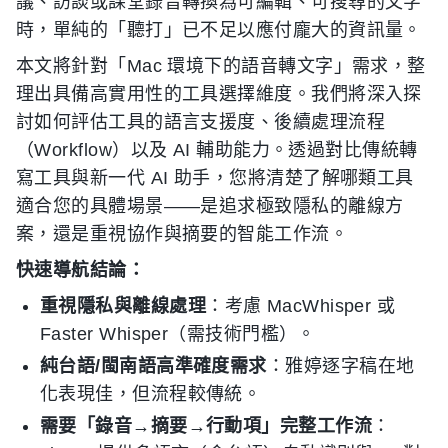
議、訪談或課堂錄音轉換為可編輯、可搜尋的文字
時，單純的「聽打」已不足以應付龐大的資訊量。
本文將針對「Mac 環境下的語音轉文字」需求，整
理出具備高實用性的工具選擇維度。我們將深入探
討如何評估工具的語言支援度、後續處理流程
（Workflow）以及 AI 輔助能力。透過對比傳統轉
寫工具與新一代 AI 助手，您將清楚了解哪類工具
適合您的具體場景——是追求極致隱私的離線方
案，還是重視協作與摘要的智能工作流。
快速導航結論：
重視隱私與離線處理
：考慮 MacWhisper 或
Faster Whisper（需技術門檻）。
純台語/閩南語高準確度需求
：雅婷逐字稿在地
化表現佳，但流程較傳統。
需要「錄音→摘要→行動項」完整工作流
：