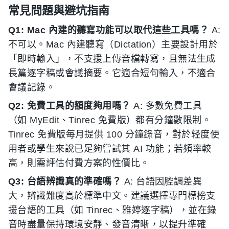
常見問題與避坑指南
Q1: Mac 內建的聽寫功能可以取代這些工具嗎？
A:
不可以。Mac 內建聽寫（Dictation）主要設計用於
「即時輸入」，不支援上傳音檔轉寫，且無法生成
長篇逐字稿或會議摘要。它適合短句輸入，不適合
會議記錄。
Q2: 免費工具的額度夠用嗎？
A: 多數免費工具
（如 MyEdit、Tinrec 免費版）都有分鐘數限制。
Tinrec 免費版每月提供 100 分鐘錄音，對於轻度使
用者或學生來說已足夠嘗試其 AI 功能；若頻率較
高，則需評估付費方案的性價比。
Q3: 台語辨識真的準確嗎？
A: 台語因腔調差異
大，辨識難度高於標準中文。建議選擇專門標榜支
援台語的工具（如 Tinrec、雅婷逐字稿），並在錄
音時盡量保持環境安靜、發音清晰，以提升準確