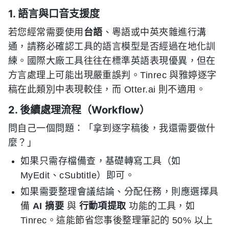
1. 語言與口音支援度
若您經常需要使用
台語
、粵語或中英夾雜進行溝
通，請務必確認工具的語言模型是否經過在地化訓
練。國際大廠工具往往在標準英語表現優異，但在
方言處理上可能出現嚴重誤判。Tinrec 與雅婷逐字
稿在此類別中表現較佳，而 Otter.ai 則不適用。
2. 後續處理流程（Workflow）
問自己一個問題：「拿到逐字稿後，我還需要做什
麼？」
如果只需存檔備查，基礎轉寫工具（如
MyEdit、cSubtitle）即可。
如果需要整理會議結論、分配任務，則應選擇具
備
AI 摘要
與
行動項提取
功能的工具，如
Tinrec。這能節省您事後整理筆記的 50% 以上