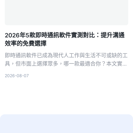
2026年5款即時通訊軟件實測對比：提升溝通
效率的免費選擇
即時通訊軟件已成為現代人工作與生活不可或缺的工
具，但市面上選擇眾多，哪一款最適合你？本文實測
WhatsApp、Facebook Messenger、Telegram、
2026-08-07
LINE、KakaoTalk 等 5 款主流軟件，從功能、隱
私、跨平台等角度分析好處與限制，幫助你找到最合
用的免費通訊方案。