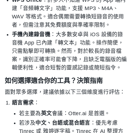
WPS Office
：許多人不知道 WPS 的 App 端內
建「音頻轉文字」功能，支援 MP3、M4A、
WAV 等格式。適合偶爾需要轉換短錄音的使用
者，但需注意其免費額度與準確率限制。
手機內建錄音機
：大多數安卓與 iOS 設備的錄
音機 App 已內建「轉文本」功能。操作簡便，
只需點擊即可轉換。然而，對於較長的錄音檔
案，識別正確率可能會下降，且缺乏電腦版的編
輯便利性，適合短暫的靈感記錄或簡短指令。
如何選擇適合你的工具？決策指南
面對眾多選擇，建議依據以下三個維度進行評估：
語言需求
：
若主要為
英文
會議：Otter.ai 是首選。
若涉及
中文、台語或混合語言
：優先考慮
Tinrec 或 雅婷逐字稿。Tinrec 在 AI 整理方