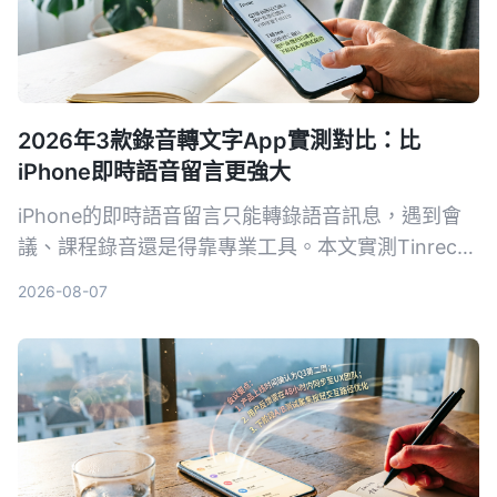
2026年3款錄音轉文字App實測對比：比
iPhone即時語音留言更強大
iPhone的即時語音留言只能轉錄語音訊息，遇到會
議、課程錄音還是得靠專業工具。本文實測Tinrec、
Notta、Otter.ai三款錄音轉文字App，從準確率、AI
2026-08-07
摘要、問答功能到價格，幫你找到最適合的錄音整理
方案。