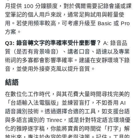
月提供 100 分鐘額度，對於偶爾需要記錄會議或課
堂筆記的個人用戶來說，通常足夠試用與輕量使
用。若使用頻率較高，可考慮升級至 Basic 或 Pro
方案。
Q3: 錄音轉文字的準確率受什麼影響？
A: 錄音品
質（是否有背景噪音）、講者口音、語速以及專業
術詞的多寡都會影響準確率。建議在安靜環境下錄
音，並使用外接麥克風以提升音質。
結語
在數位化工作時代，與其花費大量時間尋找完美的
「台語輸入法電腦版」並練習盲打，不如善用 AI
語音識別技術。透過選擇合適的工具，如支援台語
與多語言識別的 Tinrec，或是針對特定語言環境優
化的雅婷逐字稿，你能將寶貴的時間從「打字」解
放出來，專注於內容的思考與決策。記住，工具的