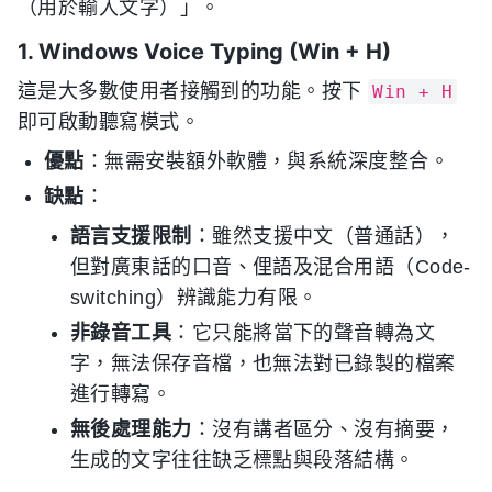
（用於輸入文字）」。
1. Windows Voice Typing (Win + H)
這是大多數使用者接觸到的功能。按下
Win + H
即可啟動聽寫模式。
優點
：無需安裝額外軟體，與系統深度整合。
缺點
：
語言支援限制
：雖然支援中文（普通話），
但對廣東話的口音、俚語及混合用語（Code-
switching）辨識能力有限。
非錄音工具
：它只能將當下的聲音轉為文
字，無法保存音檔，也無法對已錄製的檔案
進行轉寫。
無後處理能力
：沒有講者區分、沒有摘要，
生成的文字往往缺乏標點與段落結構。