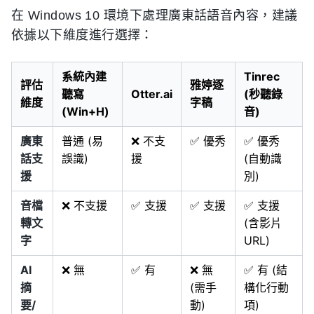
在 Windows 10 環境下處理廣東話語音內容，建議
依據以下維度進行選擇：
系統內建
Tinrec
評估
雅婷逐
聽寫
Otter.ai
(秒聽錄
維度
字稿
(Win+H)
音)
廣東
普通 (易
❌ 不支
✅ 優秀
✅ 優秀
話支
誤識)
援
(自動識
援
別)
音檔
❌ 不支援
✅ 支援
✅ 支援
✅ 支援
轉文
(含影片
字
URL)
AI
❌ 無
✅ 有
❌ 無
✅ 有 (結
摘
(需手
構化行動
要/
動)
項)