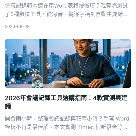
會議記錄範本還在用Word表格慢慢填？我實際測試
了5種數位工具，從錄音、轉逐字稿到自動生成結構
化紀要，找出最適合中文會議的AI解決方案。
2026-08-09
2026年會議記錄工具選購指南：4款實測與建
議
開會兩小時，整理會議記錄再花兩小時？手寫 Word
模板不再是最佳解。本文實測 Tinrec 秒听录音等 4
款 AI 工具，從準確度、AI 功能、跨平台與免費方案