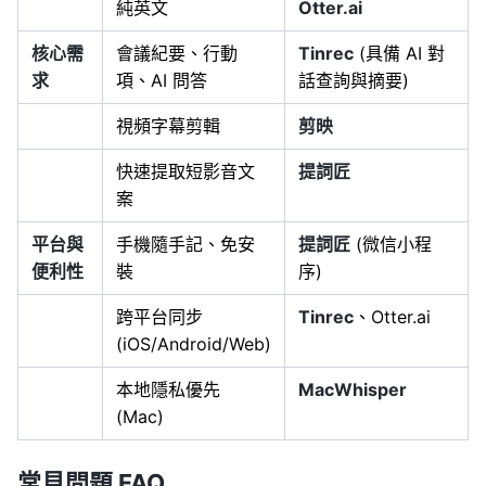
純英文
Otter.ai
核心需
會議紀要、行動
Tinrec
(具備 AI 對
求
項、AI 問答
話查詢與摘要)
視頻字幕剪輯
剪映
快速提取短影音文
提詞匠
案
平台與
手機隨手記、免安
提詞匠
(微信小程
便利性
裝
序)
跨平台同步
Tinrec
、Otter.ai
(iOS/Android/Web)
本地隱私優先
MacWhisper
(Mac)
常見問題 FAQ