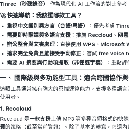
Tinrec（秒聽錄音）
作為現代化 AI 工作流的對比參
🚀 快速導航：我該選哪款工具？
重視中文識別與方言（台語/粵語）
：優先考慮
Tinr
需要即時翻譯與多語言支援
：推薦
Reccloud
、
网易
辦公整合與文書處理
：直接使用
WPS
、
Microsoft 
追求完全免費且能接受手動修正
：嘗試
free voice t
需要 AI 摘要與行動項提取（非僅逐字稿）
：重點評
一、 國際級與多功能型工具：適合跨國協作
這類工具通常擁有強大的雲端運算能力，支援多種語言
使用者。
1. Reccloud
Reccloud 是一款支援上傳 MP3 等多種音頻格式
費
的策略（截至當前資訊）。除了基本的轉寫，它還內