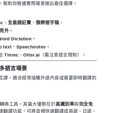
考，幫助你根據實際場景做出最佳選擇。
ec
、
全能速記寶
、
雅婷逐字稿
。
見外
。
Word Dictation
。
o text
、
Speechnotes
。
估
Tinrec
、
Otter.ai
（需注意語言限制）。
與多語言場景
互譯，適合經常接觸外語內容或需要即時翻譯的
的快速轉換工具。其最大優勢在於
高識別率
與
完全免
建翻譯功能，可將音頻快速翻譯成英語、日語、