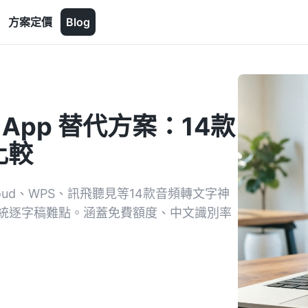
方案定價
Blog
錄 App 替代方案：14款
比較
oud、WPS、訊飛聽見等14款音頻轉文字神
解決傳統逐字稿難點。涵蓋免費額度、中文識別率