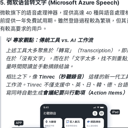
5. 微软语音转文字 (Microsoft Azure Speech)
微軟旗下的語音處理神器，提供高達 40 種與語音處
前提供一年免費試用期。雖然登錄過程較為繁瑣，但其
有較高要求的用戶。
💡 專家觀點：傳統工具 vs. AI 工作流
上述工具大多聚焦於「轉寫」（Transcriptio
在於「沒有文字」，而在於「文字太多，找不到重點
量時間閱讀並手動摘錄結論。
相比之下，像
Tinrec（秒聽錄音）
這樣的新一代工具
工作流。Tinrec 不僅支援中、英、日、韓、德、台
寫同時自動生成
會議紀要
與
行動項（Action Items）